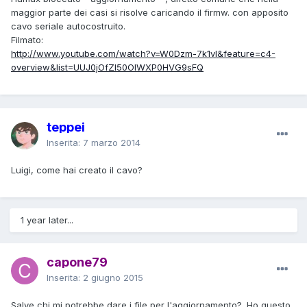
maggior parte dei casi si risolve caricando il firmw. con apposito
cavo seriale autocostruito.
Filmato:
http://www.youtube.com/watch?v=W0Dzm-7k1vI&feature=c4-
overview&list=UUJ0jOfZl50OlWXP0HVG9sFQ
teppei
Inserita:
7 marzo 2014
Luigi, come hai creato il cavo?
1 year later...
capone79
Inserita:
2 giugno 2015
Salve chi mi potrebbe dare i file per l'aggiornamento? .Ho questo