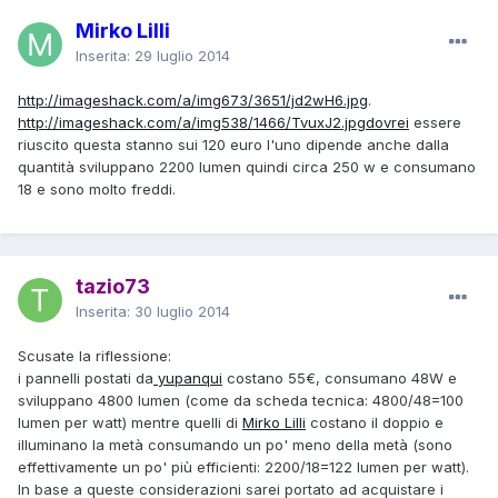
Mirko Lilli
Inserita:
29 luglio 2014
http://imageshack.com/a/img673/3651/jd2wH6.jpg
.
http://imageshack.com/a/img538/1466/TvuxJ2.jpgdovrei
essere
riuscito questa stanno sui 120 euro l'uno dipende anche dalla
quantità sviluppano 2200 lumen quindi circa 250 w e consumano
18 e sono molto freddi.
tazio73
Inserita:
30 luglio 2014
Scusate la riflessione:
i pannelli postati da
yupanqui
costano 55€, consumano 48W e
sviluppano 4800 lumen (come da scheda tecnica: 4800/48=100
lumen per watt) mentre quelli di
Mirko Lilli
costano il doppio e
illuminano la metà consumando un po' meno della metà (sono
effettivamente un po' più efficienti: 2200/18=122 lumen per watt).
In base a queste considerazioni sarei portato ad acquistare i