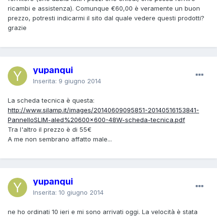
ricambi e assistenza). Comunque €60,00 è veramente un buon
prezzo, potresti indicarmi il sito dal quale vedere questi prodotti?
grazie
yupanqui
Inserita:
9 giugno 2014
La scheda tecnica è questa:
http://www.silamp.it/images/20140609095851-20140516153841-
PannelloSLIM-aled%20600x600-48W-scheda-tecnica.pdf
Tra l'altro il prezzo è di 55€
A me non sembrano affatto male...
yupanqui
Inserita:
10 giugno 2014
ne ho ordinati 10 ieri e mi sono arrivati oggi. La velocità è stata