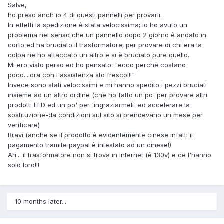
Salve,
ho preso anch'io 4 di questi pannelli per provarli.
In effetti la spedizione è stata velocissima; io ho avuto un
problema nel senso che un pannello dopo 2 giorno è andato in
corto ed ha bruciato il trasformatore; per provare di chi era la
colpa ne ho attaccato un altro e si è bruciato pure quello.
Mi ero visto perso ed ho pensato: "ecco perchè costano
poco....ora con l'assistenza sto fresco!!!"
Invece sono stati velocissimi e mi hanno spedito i pezzi bruciati
insieme ad un altro ordine (che ho fatto un po' per provare altri
prodotti LED ed un po' per 'ingraziarmeli' ed accelerare la
sostituzione-da condizioni sul sito si prendevano un mese per
verificare)
Bravi (anche se il prodotto è evidentemente cinese infatti il
pagamento tramite paypal è intestato ad un cinese!)
Ah... il trasformatore non si trova in internet (è 130v) e ce l'hanno
solo loro!!!
10 months later...