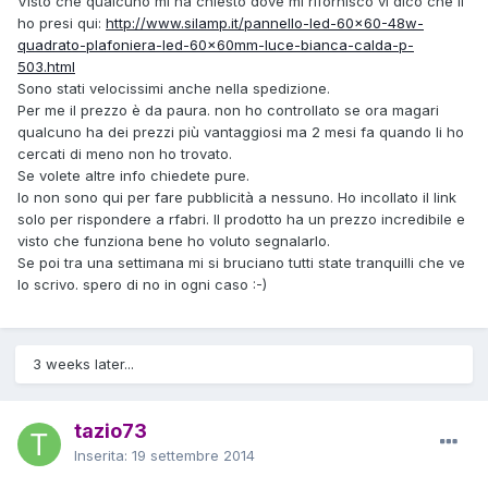
Visto che qualcuno mi ha chiesto dove mi rifornisco vi dico che li
ho presi qui:
http://www.silamp.it/pannello-led-60x60-48w-
quadrato-plafoniera-led-60x60mm-luce-bianca-calda-p-
503.html
Sono stati velocissimi anche nella spedizione.
Per me il prezzo è da paura. non ho controllato se ora magari
qualcuno ha dei prezzi più vantaggiosi ma 2 mesi fa quando li ho
cercati di meno non ho trovato.
Se volete altre info chiedete pure.
Io non sono qui per fare pubblicità a nessuno. Ho incollato il link
solo per rispondere a rfabri. Il prodotto ha un prezzo incredibile e
visto che funziona bene ho voluto segnalarlo.
Se poi tra una settimana mi si bruciano tutti state tranquilli che ve
lo scrivo. spero di no in ogni caso :-)
3 weeks later...
tazio73
Inserita:
19 settembre 2014