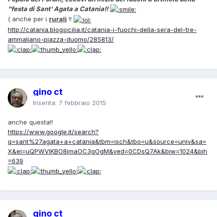
"festa di Sant' Agata a Catania!!
( anche per i
rurali
!!
http://catania.blogsicilia.it/catania-i-fuochi-della-sera-del-tre-
ammaliano-piazza-duomo/285813/
gino ct
Inserita:
7 febbraio 2015
anche questa!!
https://www.google.it/search?
q=sant%27agata+a+catania&tbm=isch&tbo=u&source=univ&sa=
X&ei=uQPWVIKBO8jmaOC3gOgM&ved=0CDsQ7Ak&biw=1024&bih
=639
gino ct