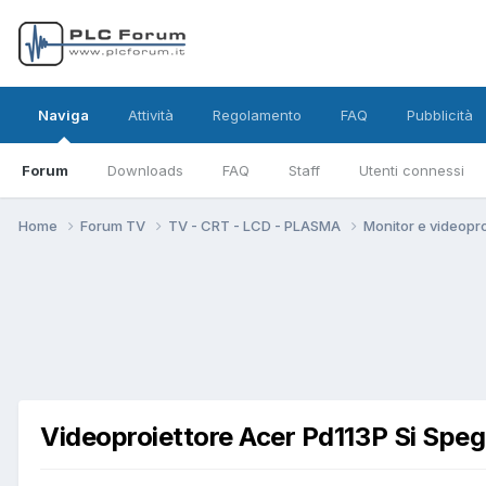
Naviga
Attività
Regolamento
FAQ
Pubblicità
Forum
Downloads
FAQ
Staff
Utenti connessi
Home
Forum TV
TV - CRT - LCD - PLASMA
Monitor e videopro
Videoproiettore Acer Pd113P Si Spe