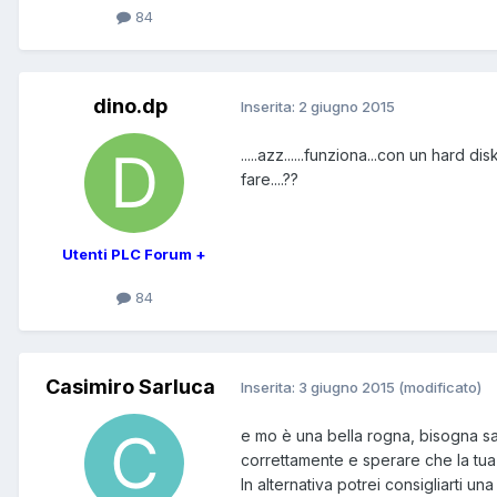
84
dino.dp
Inserita:
2 giugno 2015
.....azz......funziona...con un hard 
fare....??
Utenti PLC Forum +
84
Casimiro Sarluca
Inserita:
3 giugno 2015
(modificato)
e mo è una bella rogna, bisogna sap
correttamente e sperare che la tua 
In alternativa potrei consigliarti