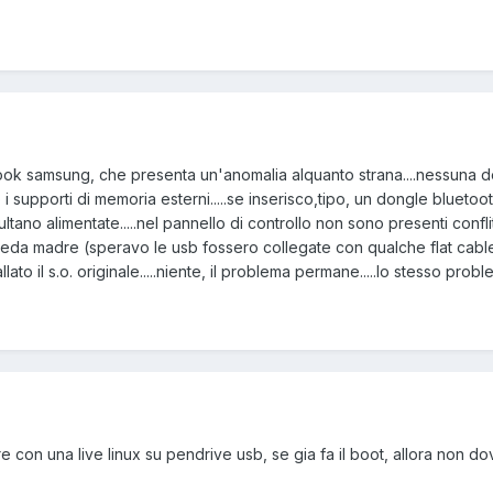
ook samsung, che presenta un'anomalia alquanto strana....nessuna de
lo i supporti di memoria esterni.....se inserisco,tipo, un dongle blueto
ultano alimentate.....nel pannello di controllo non sono presenti conflitti,
scheda madre (speravo le usb fossero collegate con qualche flat cable).
allato il s.o. originale.....niente, il problema permane.....lo stesso pr
 con una live linux su pendrive usb, se gia fa il boot, allora non