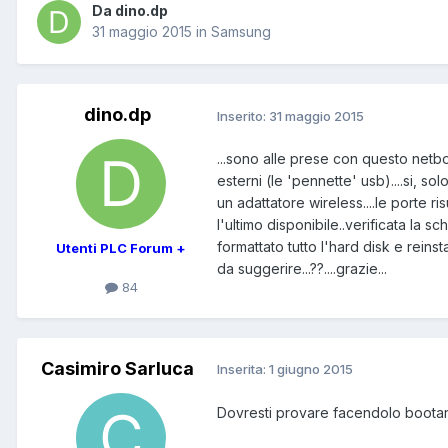
Da dino.dp
31 maggio 2015
in
Samsung
dino.dp
Inserito:
31 maggio 2015
...sono alle prese con questo netb
esterni (le 'pennette' usb)....si, so
un adattatore wireless....le porte ris
l'ultimo disponibile..verificata la 
formattato tutto l'hard disk e reinst
Utenti PLC Forum +
da suggerire...??....grazie...
84
Casimiro Sarluca
Inserita:
1 giugno 2015
Dovresti provare facendolo bootare