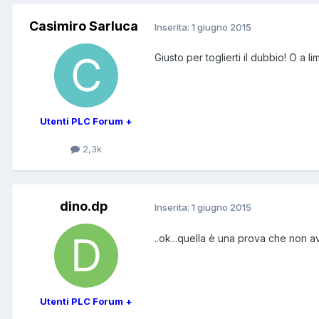
Casimiro Sarluca
Inserita:
1 giugno 2015
Giusto per toglierti il dubbio! O a
Utenti PLC Forum +
2,3k
dino.dp
Inserita:
1 giugno 2015
..ok...quella è una prova che non avevo
Utenti PLC Forum +