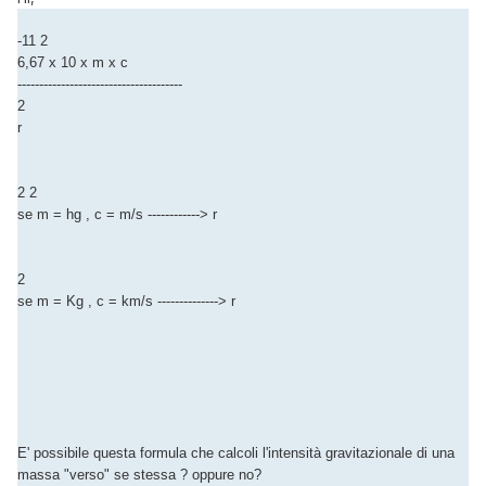
-11 2
6,67 x 10 x m x c
--------------------------------------
2
r
2 2
se m = hg , c = m/s ------------> r
2
se m = Kg , c = km/s --------------> r
E' possibile questa formula che calcoli l'intensità gravitazionale di una
massa "verso" se stessa ? oppure no?