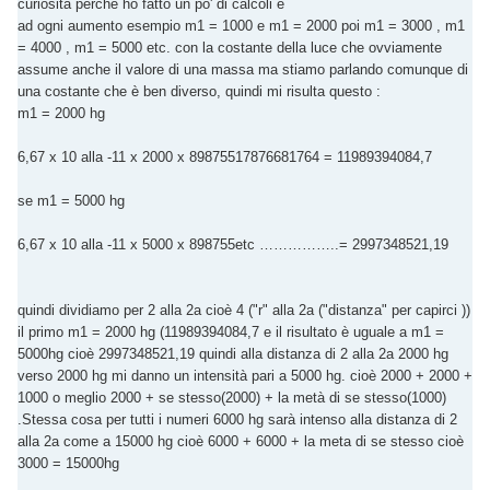
curiosità perché ho fatto un po' di calcoli e
ad ogni aumento esempio m1 = 1000 e m1 = 2000 poi m1 = 3000 , m1
= 4000 , m1 = 5000 etc. con la costante della luce che ovviamente
assume anche il valore di una massa ma stiamo parlando comunque di
una costante che è ben diverso, quindi mi risulta questo :
m1 = 2000 hg
6,67 x 10 alla -11 x 2000 x 89875517876681764 = 11989394084,7
se m1 = 5000 hg
6,67 x 10 alla -11 x 5000 x 898755etc ……………..= 2997348521,19
quindi dividiamo per 2 alla 2a cioè 4 ("r" alla 2a ("distanza" per capirci ))
il primo m1 = 2000 hg (11989394084,7 e il risultato è uguale a m1 =
5000hg cioè 2997348521,19 quindi alla distanza di 2 alla 2a 2000 hg
verso 2000 hg mi danno un intensità pari a 5000 hg. cioè 2000 + 2000 +
1000 o meglio 2000 + se stesso(2000) + la metà di se stesso(1000)
.Stessa cosa per tutti i numeri 6000 hg sarà intenso alla distanza di 2
alla 2a come a 15000 hg cioè 6000 + 6000 + la meta di se stesso cioè
3000 = 15000hg