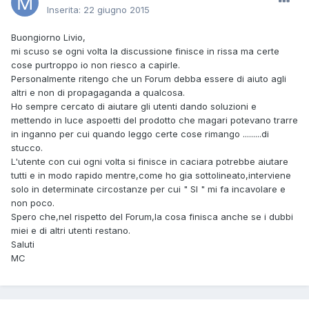
Inserita:
22 giugno 2015
Buongiorno Livio,
mi scuso se ogni volta la discussione finisce in rissa ma certe
cose purtroppo io non riesco a capirle.
Personalmente ritengo che un Forum debba essere di aiuto agli
altri e non di propagaganda a qualcosa.
Ho sempre cercato di aiutare gli utenti dando soluzioni e
mettendo in luce aspoetti del prodotto che magari potevano trarre
in inganno per cui quando leggo certe cose rimango .........di
stucco.
L'utente con cui ogni volta si finisce in caciara potrebbe aiutare
tutti e in modo rapido mentre,come ho gia sottolineato,interviene
solo in determinate circostanze per cui " SI " mi fa incavolare e
non poco.
Spero che,nel rispetto del Forum,la cosa finisca anche se i dubbi
miei e di altri utenti restano.
Saluti
MC