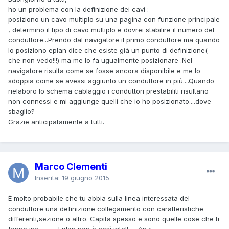
ho un problema con la definizione dei cavi :
posiziono un cavo multiplo su una pagina con funzione principale
, determino il tipo di cavo multiplo e dovrei stabilire il numero del
conduttore...Prendo dal navigatore il primo conduttore ma quando
lo posiziono eplan dice che esiste già un punto di definizione(
che non vedo!!!) ma me lo fa ugualmente posizionare .Nel
navigatore risulta come se fosse ancora disponibile e me lo
sdoppia come se avessi aggiunto un conduttore in più....Quando
rielaboro lo schema cablaggio i conduttori prestabiliti risultano
non connessi e mi aggiunge quelli che io ho posizionato....dove
sbaglio?
Grazie anticipatamente a tutti.
Marco Clementi
Inserita:
19 giugno 2015
È molto probabile che tu abbia sulla linea interessata del
conduttore una definizione collegamento con caratteristiche
differenti,sezione o altro. Capita spesso e sono quelle cose che ti
fanno inc......... . Eplan non è così intell..... Anzi.