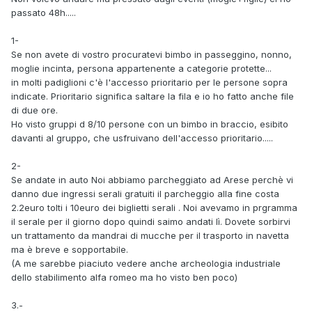
passato 48h.....
1-
Se non avete di vostro procuratevi bimbo in passeggino, nonno,
moglie incinta, persona appartenente a categorie protette...
in molti padiglioni c'è l'accesso prioritario per le persone sopra
indicate. Prioritario significa saltare la fila e io ho fatto anche file
di due ore.
Ho visto gruppi d 8/10 persone con un bimbo in braccio, esibito
davanti al gruppo, che usfruivano dell'accesso prioritario.....
2-
Se andate in auto Noi abbiamo parcheggiato ad Arese perchè vi
danno due ingressi serali gratuiti il parcheggio alla fine costa
2.2euro tolti i 10euro dei biglietti serali . Noi avevamo in prgramma
il serale per il giorno dopo quindi saimo andati lì. Dovete sorbirvi
un trattamento da mandrai di mucche per il trasporto in navetta
ma è breve e sopportabile.
(A me sarebbe piaciuto vedere anche archeologia industriale
dello stabilimento alfa romeo ma ho visto ben poco)
3.-