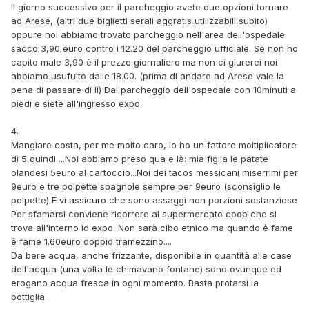
Il giorno successivo per il parcheggio avete due opzioni tornare
ad Arese, (altri due biglietti serali aggratis utilizzabili subito)
oppure noi abbiamo trovato parcheggio nell'area dell'ospedale
sacco 3,90 euro contro i 12.20 del parcheggio ufficiale. Se non ho
capito male 3,90 è il prezzo giornaliero ma non ci giurerei noi
abbiamo usufuito dalle 18.00. (prima di andare ad Arese vale la
pena di passare di lì) Dal parcheggio dell'ospedale con 10minuti a
piedi e siete all'ingresso expo.
4.-
Mangiare costa, per me molto caro, io ho un fattore moltiplicatore
di 5 quindi ...Noi abbiamo preso qua e là: mia figlia le patate
olandesi 5euro al cartoccio...Noi dei tacos messicani miserrimi per
9euro e tre polpette spagnole sempre per 9euro (sconsiglio le
polpette) E vi assicuro che sono assaggi non porzioni sostanziose
Per sfamarsi conviene ricorrere al supermercato coop che si
trova all'interno id expo. Non sarà cibo etnico ma quando è fame
è fame 1.60euro doppio tramezzino....
Da bere acqua, anche frizzante, disponibile in quantità alle case
dell'acqua (una volta le chimavano fontane) sono ovunque ed
erogano acqua fresca in ogni momento. Basta protarsi la
bottiglia..