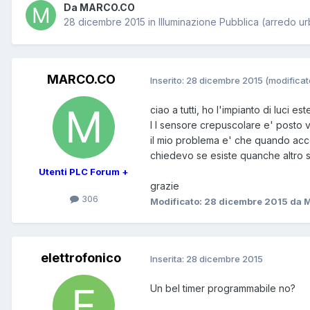
Da MARCO.CO
28 dicembre 2015
in
Illuminazione Pubblica (arredo u
MARCO.CO
Inserito:
28 dicembre 2015
(modificat
ciao a tutti, ho l'impianto di luci 
I l sensore crepuscolare e' posto v
il mio problema e' che quando accen
chiedevo se esiste quanche altro se
Utenti PLC Forum +
grazie
306
Modificato:
28 dicembre 2015
da 
elettrofonico
Inserita:
28 dicembre 2015
Un bel timer programmabile no?