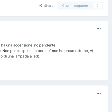
Share
Che mi seguono
0
che ha una accensione indipendente.
uce .Non posso spostarlo perche' non ho prese esterne, vi
so di una lampada a led).