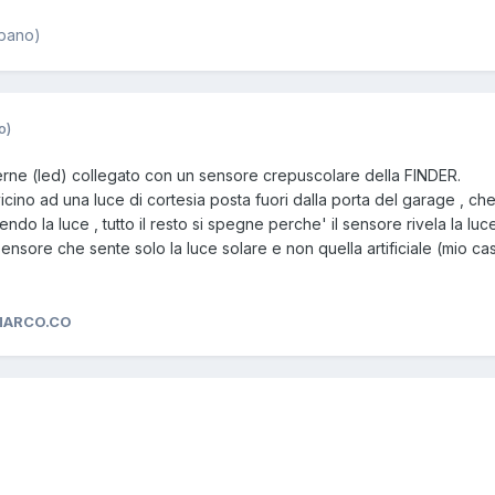
rbano)
o)
esterne (led) collegato con un sensore crepuscolare della FINDER.
icino ad una luce di cortesia posta fuori dalla porta del garage , 
do la luce , tutto il resto si spegne perche' il sensore rivela la l
nsore che sente solo la luce solare e non quella artificiale (mio ca
MARCO.CO