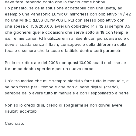
devo fare, tenendo conto che lo faccio come hobby.
Ho pensato, se ce la soluzione accettabile con una usata, ad
esempio una Panasonic Lumix G1 mirrorless con obbiettivo 14 / 42
ho una MIRRORLESS OLYMPUS E-PL1 con stesso obbiettivo con
una spesa di 150/200,00, avrei un obbiettivo 14 / 42 si sempre 3.5
che giocherei quelle occasioni che serve sotto ai 18 con tempi e
iso, e mie canon Fd li utilizzerei in ambienti con più scarsa sule o
dove si scatta senza il flash, consapevole della differenza della
focale e sempre che la cosa e fattibile dentro certi parametri.
Poi la mi reflex a e del 2006 con quasi 10.000 scatti e chissà se
fra un po debba sperdere per un nuovo corpo.
Un'altro motivo che mi e sempre piaciuto fare tutto in manuale, e
se non fosse per il tempo e che non ci sono digitali (credo),
sarebbe bello avere tutto in manuale e con l'esposimetro a parte.
Non so io credo di si, credo di sbagliarmi se non dovrei avere
risultati accettabili.
Ciao ciao.