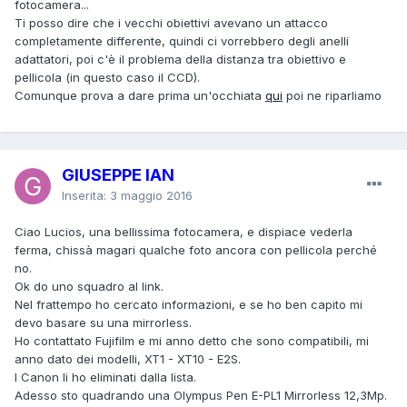
fotocamera...
Ti posso dire che i vecchi obiettivi avevano un attacco
completamente differente, quindi ci vorrebbero degli anelli
adattatori, poi c'è il problema della distanza tra obiettivo e
pellicola (in questo caso il CCD).
Comunque prova a dare prima un'occhiata
qui
poi ne riparliamo
GIUSEPPE IAN
Inserita:
3 maggio 2016
Ciao Lucios, una bellissima fotocamera, e dispiace vederla
ferma, chissà magari qualche foto ancora con pellicola perché
no.
Ok do uno squadro al link.
Nel frattempo ho cercato informazioni, e se ho ben capito mi
devo basare su una mirrorless.
Ho contattato Fujifilm e mi anno detto che sono compatibili, mi
anno dato dei modelli, XT1 - XT10 - E2S.
I Canon li ho eliminati dalla lista.
Adesso sto quadrando una Olympus Pen E-PL1 Mirrorless 12,3Mp.