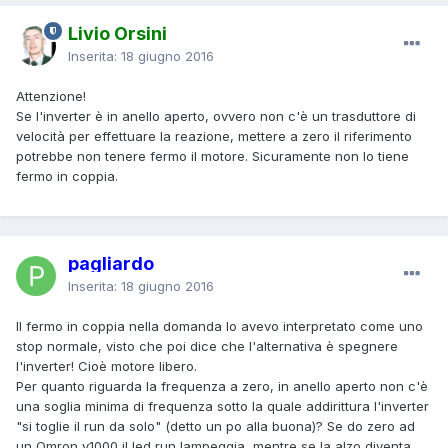
Livio Orsini
Inserita:
18 giugno 2016
Attenzione!
Se l'inverter è in anello aperto, ovvero non c'è un trasduttore di
velocità per effettuare la reazione, mettere a zero il riferimento
potrebbe non tenere fermo il motore. Sicuramente non lo tiene
fermo in coppia.
pagliardo
Inserita:
18 giugno 2016
Il fermo in coppia nella domanda lo avevo interpretato come uno
stop normale, visto che poi dice che l'alternativa è spegnere
l'inverter! Cioè motore libero.
Per quanto riguarda la frequenza a zero, in anello aperto non c'è
una soglia minima di frequenza sotto la quale addirittura l'inverter
"si toglie il run da solo" (detto un po alla buona)? Se do zero ad
un Omron v1000 il led run lampeggia, mentre se la alzo diventa