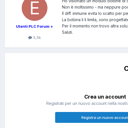
Ho visionato un modulo bobine di d
Non è moltissimo - ma neppure po
Il diff. immune evita lo scatto per 
La bobina li li limita, sono progetta
Per il momento non trovo altra solu
Utenti PLC Forum +
Saluti.
5,5k
C
Crea un account
Registrati per un nuovo account nella nostra
Registra un nuovo accoun