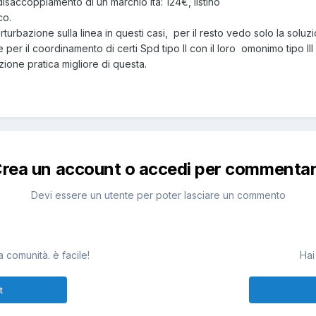
isaccoppiamento di un marchio Ita: 124€, listino
co.
perturbazione sulla linea in questi casi, per il resto vedo solo la sol
te per il coordinamento di certi Spd tipo II con il loro omonimo tipo II
zione pratica migliore di questa.
rea un account o accedi per commenta
Devi essere un utente per poter lasciare un commento
 comunità. è facile!
Hai
t