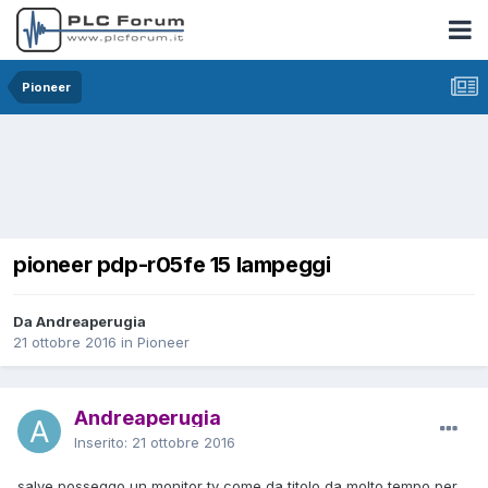
Pioneer
pioneer pdp-r05fe 15 lampeggi
Da Andreaperugia
21 ottobre 2016
in
Pioneer
Andreaperugia
Inserito:
21 ottobre 2016
salve posseggo un monitor tv come da titolo da molto tempo per