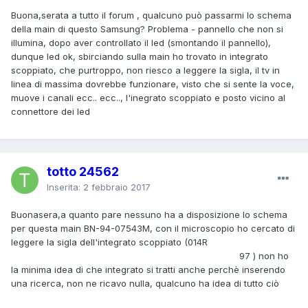
Buona,serata a tutto il forum , qualcuno può passarmi lo schema
della main di questo Samsung? Problema - pannello che non si
illumina, dopo aver controllato il led (smontando il pannello),
dunque led ok, sbirciando sulla main ho trovato in integrato
scoppiato, che purtroppo, non riesco a leggere la sigla, il tv in
linea di massima dovrebbe funzionare, visto che si sente la voce,
muove i canali ecc.. ecc.., l'inegrato scoppiato e posto vicino al
connettore dei led
totto 24562
Inserita:
2 febbraio 2017
Buonasera,a quanto pare nessuno ha a disposizione lo schema
per questa main BN-94-07543M, con il microscopio ho cercato di
leggere la sigla dell'integrato scoppiato (014R
97 ) non ho
la minima idea di che integrato si tratti anche perchè inserendo
una ricerca, non ne ricavo nulla, qualcuno ha idea di tutto ciò