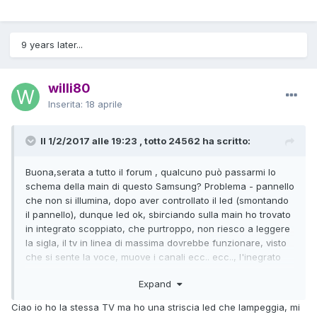
9 years later...
willi80
Inserita:
18 aprile
Il 1/2/2017 alle 19:23 , totto 24562 ha scritto:
Buona,serata a tutto il forum , qualcuno può passarmi lo
schema della main di questo Samsung? Problema - pannello
che non si illumina, dopo aver controllato il led (smontando
il pannello), dunque led ok, sbirciando sulla main ho trovato
in integrato scoppiato, che purtroppo, non riesco a leggere
la sigla, il tv in linea di massima dovrebbe funzionare, visto
che si sente la voce, muove i canali ecc.. ecc.., l'inegrato
scoppiato e posto vicino al connettore dei led
Expand
Ciao io ho la stessa TV ma ho una striscia led che lampeggia, mi