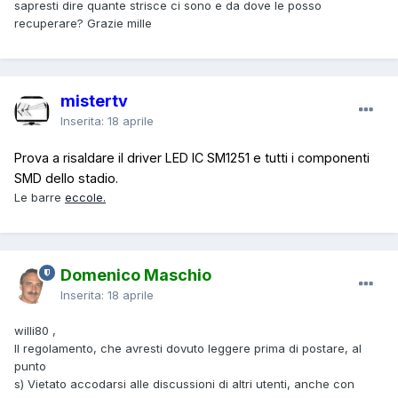
sapresti dire quante strisce ci sono e da dove le posso
recuperare? Grazie mille
mistertv
Inserita:
18 aprile
Prova a risaldare il d
rive
r L
ED IC
SM1251 e t
u
t
ti
i
co
m
po
n
e
n
ti
SM
D dello stadio.
Le barre
eccole.
Domenico Maschio
Inserita:
18 aprile
willi80 ,
Il regolamento, che avresti dovuto leggere prima di postare, al
punto
s) Vietato accodarsi alle discussioni di altri utenti, anche con