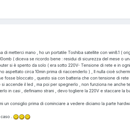
a di metterci mano , ho un portatile Toshiba satellite con win8.1 ( o
10omb ( diceva se ricordo bene : residui di sicurezza del mese o una r
uter si è spento da solo ( era sotto 220V- Tensione di rete e in ogni
ho aspettato circa 10min prima di riaccenderlo ) , Il nulla cioè scherm
se fosse bloccato , questo sia con batteria che con tensione di rete 
si accende il led , ma poi per spegnerlo , non funziona ne anche 
o in casi , definiamo strani , devo togliere la 220V e staccare la bat
mi un consiglio prima di cominciare a vedere diciamo la parte hard
 caso .