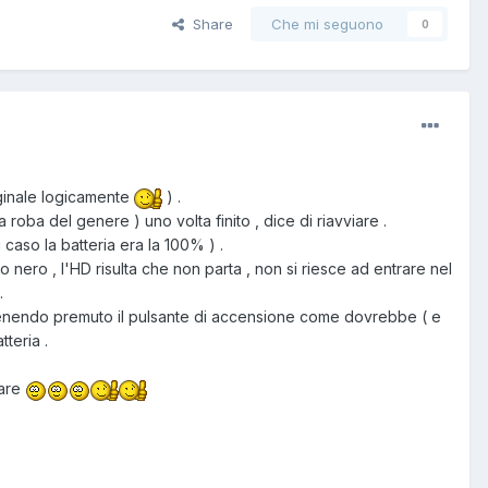
Share
Che mi seguono
0
riginale logicamente
) .
oba del genere ) uno volta finito , dice di riavviare .
 caso la batteria era la 100% ) .
o nero , l'HD risulta che non parta , non si riesce ad entrare nel
.
tenendo premuto il pulsante di accensione come dovrebbe ( e
teria .
ware