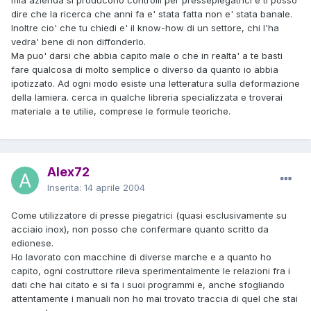
dire che la ricerca che anni fa e' stata fatta non e' stata banale.
Inoltre cio' che tu chiedi e' il know-how di un settore, chi l'ha
vedra' bene di non diffonderlo.
Ma puo' darsi che abbia capito male o che in realta' a te basti
fare qualcosa di molto semplice o diverso da quanto io abbia
ipotizzato. Ad ogni modo esiste una letteratura sulla deformazione
della lamiera. cerca in qualche libreria specializzata e troverai
materiale a te utilie, comprese le formule teoriche.
Alex72
Inserita:
14 aprile 2004
Come utilizzatore di presse piegatrici (quasi esclusivamente su
acciaio inox), non posso che confermare quanto scritto da
edionese.
Ho lavorato con macchine di diverse marche e a quanto ho
capito, ogni costruttore rileva sperimentalmente le relazioni fra i
dati che hai citato e si fa i suoi programmi e, anche sfogliando
attentamente i manuali non ho mai trovato traccia di quel che stai