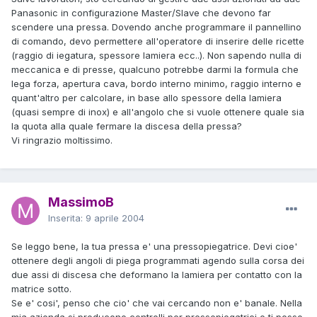
Panasonic in configurazione Master/Slave che devono far
scendere una pressa. Dovendo anche programmare il pannellino
di comando, devo permettere all'operatore di inserire delle ricette
(raggio di iegatura, spessore lamiera ecc..). Non sapendo nulla di
meccanica e di presse, qualcuno potrebbe darmi la formula che
lega forza, apertura cava, bordo interno minimo, raggio interno e
quant'altro per calcolare, in base allo spessore della lamiera
(quasi sempre di inox) e all'angolo che si vuole ottenere quale sia
la quota alla quale fermare la discesa della pressa?
Vi ringrazio moltissimo.
MassimoB
Inserita:
9 aprile 2004
Se leggo bene, la tua pressa e' una pressopiegatrice. Devi cioe'
ottenere degli angoli di piega programmati agendo sulla corsa dei
due assi di discesa che deformano la lamiera per contatto con la
matrice sotto.
Se e' cosi', penso che cio' che vai cercando non e' banale. Nella
mia azienda si producono controlli per pressepiegatrici e ti posso