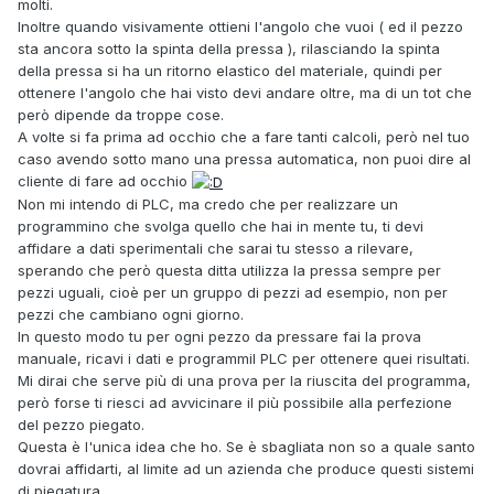
molti.
Inoltre quando visivamente ottieni l'angolo che vuoi ( ed il pezzo
sta ancora sotto la spinta della pressa ), rilasciando la spinta
della pressa si ha un ritorno elastico del materiale, quindi per
ottenere l'angolo che hai visto devi andare oltre, ma di un tot che
però dipende da troppe cose.
A volte si fa prima ad occhio che a fare tanti calcoli, però nel tuo
caso avendo sotto mano una pressa automatica, non puoi dire al
cliente di fare ad occhio
Non mi intendo di PLC, ma credo che per realizzare un
programmino che svolga quello che hai in mente tu, ti devi
affidare a dati sperimentali che sarai tu stesso a rilevare,
sperando che però questa ditta utilizza la pressa sempre per
pezzi uguali, cioè per un gruppo di pezzi ad esempio, non per
pezzi che cambiano ogni giorno.
In questo modo tu per ogni pezzo da pressare fai la prova
manuale, ricavi i dati e programmil PLC per ottenere quei risultati.
Mi dirai che serve più di una prova per la riuscita del programma,
però forse ti riesci ad avvicinare il più possibile alla perfezione
del pezzo piegato.
Questa è l'unica idea che ho. Se è sbagliata non so a quale santo
dovrai affidarti, al limite ad un azienda che produce questi sistemi
di piegatura.