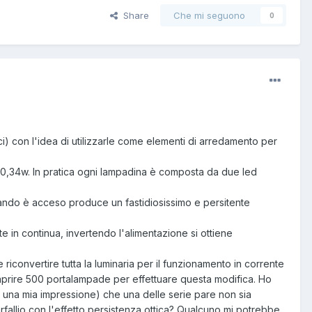
Share
Che mi seguono
0
ci) con l'idea di utilizzarle come elementi di arredamento per
t 0,34w. In pratica ogni lampadina è composta da due led
quando è acceso produce un fastidiosissimo e persitente
e in continua, invertendo l'alimentazione si ottiene
convertire tutta la luminaria per il funzionamento in corrente
r aprire 500 portalampade per effettuare questa modifica. Ho
una mia impressione) che una delle serie pare non sia
fallio con l'effetto persistenza ottica? Qualcuno mi potrebbe