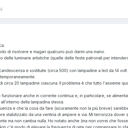
o)
ca.
ndo di risolvere e magari qualcuno può darmi una mano.
 delle luminarie artistiche (quelle delle feste patronali per intender
ncandescenza e sostituite (circa 500) con lampadine a led da 14 vol
ntemporaneamente.
e di circa 20 lampadine ciascuna. Il problema è che tutto l'assieme 
unzionare anche in corrente continua e, in particolare, se alimentat
 all'interno della lampadina stessa.
enza e che la cosa da fare (sicuramente non la più breve) sarebbe ri
ore stabilizzato da una ventina di ampere e via. Mi terrorizza dove
te ma non cambia nulla. Ho notato anche (ma non vorrei che fosse 
Non c'è modo di elevare la frequenza di rete per compensare lo sfar