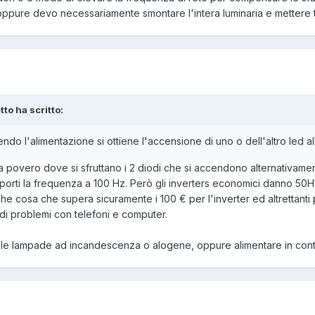
ppure devo necessariamente smontare l'intera luminaria e mettere tu
tto ha scritto:
endo l'alimentazione si ottiene l'accensione di uno o dell'altro led al
ema povero dove si sfruttano i 2 diodi che si accendono alternativam
porti la frequenza a 100 Hz. Però gli inverters economici danno 50Hz 
e cosa che supera sicuramente i 100 € per l'inverter ed altrettanti pe
di problemi con telefoni e computer.
e le lampade ad incandescenza o alogene, oppure alimentare in cont