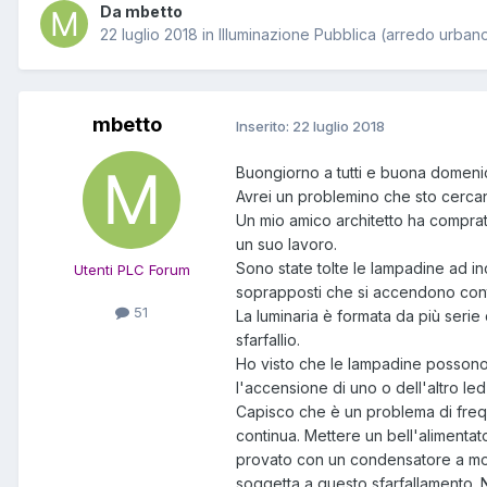
Da mbetto
22 luglio 2018
in
Illuminazione Pubblica (arredo urban
mbetto
Inserito:
22 luglio 2018
Buongiorno a tutti e buona domeni
Avrei un problemino che sto cerca
Un mio amico architetto ha comprato
un suo lavoro.
Sono state tolte le lampadine ad i
Utenti PLC Forum
soprapposti che si accendono co
51
La luminaria è formata da più seri
sfarfallio.
Ho visto che le lampadine possono f
l'accensione di uno o dell'altro led
Capisco che è un problema di frequ
continua. Mettere un bell'alimentat
provato con un condensatore a mon
soggetta a questo sfarfallamento. 