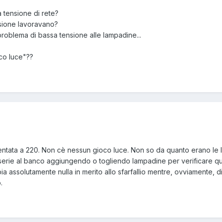
a tensione di rete?
nsione lavoravano?
roblema di bassa tensione alle lampadine...
co luce"??
imentata a 220. Non cè nessun gioco luce. Non so da quanto erano le 
 serie al banco aggiungendo o togliendo lampadine per verificare qu
a assolutamente nulla in merito allo sfarfallio mentre, ovviamente, 
.