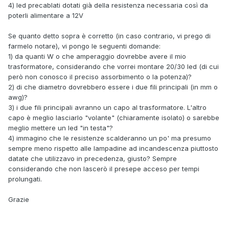
4) led precablati dotati già della resistenza necessaria così da
poterli alimentare a 12V
Se quanto detto sopra è corretto (in caso contrario, vi prego di
farmelo notare), vi pongo le seguenti domande:
1) da quanti W o che amperaggio dovrebbe avere il mio
trasformatore, considerando che vorrei montare 20/30 led (di cui
però non conosco il preciso assorbimento o la potenza)?
2) di che diametro dovrebbero essere i due fili principali (in mm o
awg)?
3) i due fili principali avranno un capo al trasformatore. L'altro
capo è meglio lasciarlo "volante" (chiaramente isolato) o sarebbe
meglio mettere un led "in testa"?
4) immagino che le resistenze scalderanno un po' ma presumo
sempre meno rispetto alle lampadine ad incandescenza piuttosto
datate che utilizzavo in precedenza, giusto? Sempre
considerando che non lascerò il presepe acceso per tempi
prolungati.
Grazie