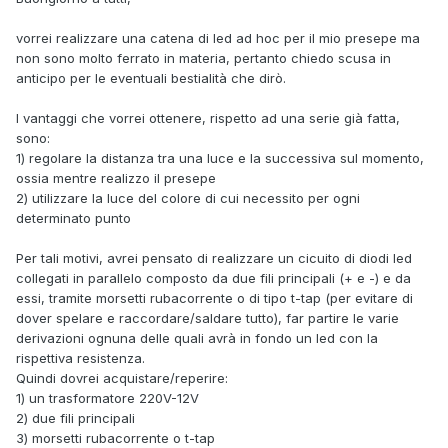
vorrei realizzare una catena di led ad hoc per il mio presepe ma
non sono molto ferrato in materia, pertanto chiedo scusa in
anticipo per le eventuali bestialità che dirò.
I vantaggi che vorrei ottenere, rispetto ad una serie già fatta,
sono:
1) regolare la distanza tra una luce e la successiva sul momento,
ossia mentre realizzo il presepe
2) utilizzare la luce del colore di cui necessito per ogni
determinato punto
Per tali motivi, avrei pensato di realizzare un cicuito di diodi led
collegati in parallelo composto da due fili principali (+ e -) e da
essi, tramite morsetti rubacorrente o di tipo t-tap (per evitare di
dover spelare e raccordare/saldare tutto), far partire le varie
derivazioni ognuna delle quali avrà in fondo un led con la
rispettiva resistenza.
Quindi dovrei acquistare/reperire:
1) un trasformatore 220V-12V
2) due fili principali
3) morsetti rubacorrente o t-tap