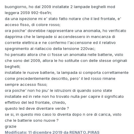
buongiorno, ho dal 2009 installate 2 lampade beghelli mod
leggera 2059 992-6se1n;
da una ispezione mi e' stato fatto notare che il led frontale, e'
acceso fisso, di colore rosso;
ora poiche' dovrebbe rappresentare una anomalia, ho verificato
dapprima che le lampade si accendessero in mancanza di
corrente elettrica e ne confermo l'accensione ed il relativo
spegnimento al riallaccio della tensione 220vac;
ho pensato allora che ci fosse un anomalia nelle batterie, visto
che sono del 2009, allora le ho sotituite con delle stesse originali
beghelli;
installate le nuove batterie, la lampada si comporta correttamente
come precedentemente descritto, pero' il led rosso rimane
sempre accesso fisso;
ora poiche' non ho piu' le istruzioni di quando sono state
installate ed in rete non ho trovato nulla per capire il significato
effettivo del led frontale, chiedo,
questo led deve diventare verde ?
se si, in questo mio caso lo diventa dopo n ore di carica, visto
che le batterie sono nuove ?
grazie
Modificato:
11 dicembre 2019
da RENATO_PIRAS