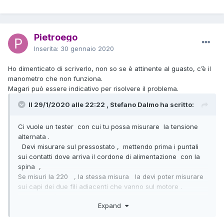
Pietroego
Inserita:
30 gennaio 2020
Ho dimenticato di scriverlo, non so se è attinente al guasto, c’è il
manometro che non funziona.
Magari può essere indicativo per risolvere il problema.
Il 29/1/2020 alle 22:22 , Stefano Dalmo ha scritto:
Ci vuole un tester con cui tu possa misurare la tensione
alternata .
Devi misurare sul pressostato , mettendo prima i puntali
sui contatti dove arriva il cordone di alimentazione con la
spina ,
Se misuri la 220 , la stessa misura la devi poter misurare
sui capi dei due fili adiacenti che vanno sul motore .
Se la 220 è presente anche su questi capi , devi smontare
Expand
il carter in plastica sul motore e verificare se arriva
tensione sulla morsettiera e magari con qualche foto