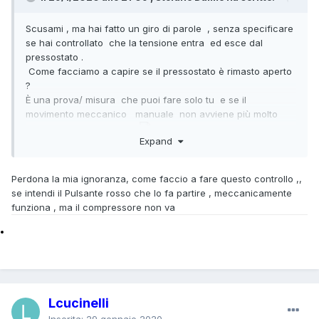
Scusami , ma hai fatto un giro di parole , senza specificare
se hai controllato che la tensione entra ed esce dal
pressostato .
Come facciamo a capire se il pressostato è rimasto aperto
?
È una prova/ misura che puoi fare solo tu e se il
movimento meccanico manuale non avviene più molto
probabilmente si è rotto .
Expand
Perdona
la mia ignoranza, come faccio a fare questo controllo ,,
se
intendi il Pulsante rosso che lo fa partire , meccanicamente
funziona , ma il compressore non va
Lcucinelli
Inserita:
29 gennaio 2020