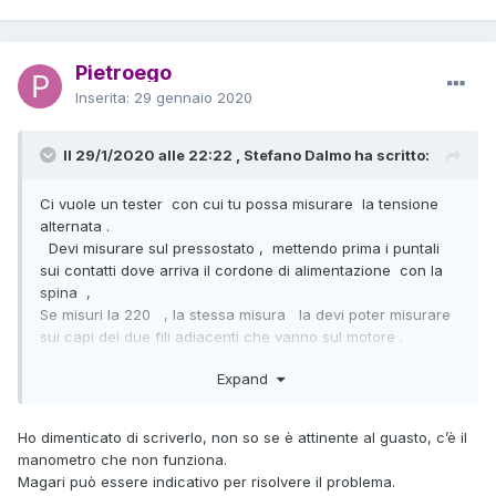
Pietroego
Inserita:
29 gennaio 2020
Il 29/1/2020 alle 22:22 , Stefano Dalmo ha scritto:
Ci vuole un tester con cui tu possa misurare la tensione
alternata .
Devi misurare sul pressostato , mettendo prima i puntali
sui contatti dove arriva il cordone di alimentazione con la
spina ,
Se misuri la 220 , la stessa misura la devi poter misurare
sui capi dei due fili adiacenti che vanno sul motore .
Se la 220 è presente anche su questi capi , devi smontare
Expand
il carter in plastica sul motore e verificare se arriva
tensione sulla morsettiera e magari con qualche foto
vediamo se è presente un termico riarmabile o altro .
Ho dimenticato di scriverlo, non so se è attinente al guasto, c’è il
manometro che non funziona.
Magari può essere indicativo per risolvere il problema.