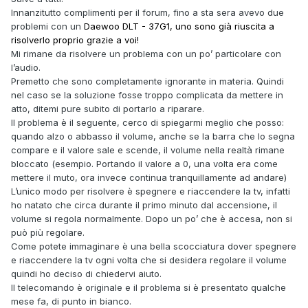
Innanzitutto complimenti per il forum, fino a sta sera avevo due
problemi con un
Daewoo DLT - 37G1, uno sono già riuscita a
risolverlo proprio grazie a voi!
Mi rimane da risolvere un problema con un po’ particolare con
l’audio.
Premetto che sono completamente ignorante in materia. Quindi
nel caso se la soluzione fosse troppo complicata da mettere in
atto, ditemi pure subito di portarlo a riparare.
Il problema è il seguente, cerco di spiegarmi meglio che posso:
quando alzo o abbasso il volume, anche se la barra che lo segna
compare e il valore sale e scende, il volume nella realtà rimane
bloccato (esempio. Portando il valore a 0, una volta era come
mettere il muto, ora invece continua tranquillamente ad andare)
L’unico modo per risolvere è spegnere e riaccendere la tv, infatti
ho natato che circa durante il primo minuto dal accensione, il
volume si regola normalmente. Dopo un po’ che è accesa, non si
può più regolare.
Come potete immaginare è una bella scocciatura dover spegnere
e riaccendere la tv ogni volta che si desidera regolare il volume
quindi ho deciso di chiedervi aiuto.
Il telecomando è originale e il problema si è presentato qualche
mese fa, di punto in bianco.