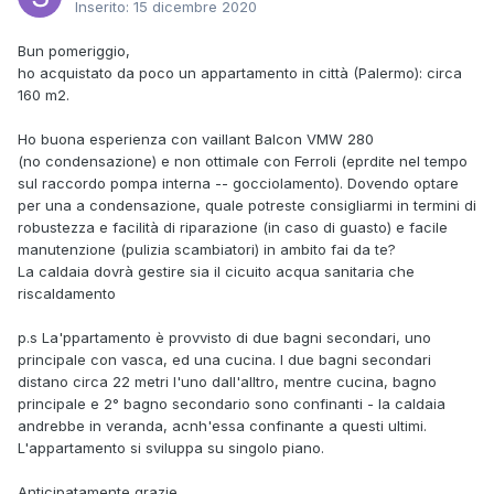
Inserito:
15 dicembre 2020
Bun pomeriggio,
ho acquistato da poco un appartamento in città (Palermo): circa
160 m2.
Ho buona esperienza con vaillant Balcon VMW 280
(no condensazione) e non ottimale con Ferroli (eprdite nel tempo
sul raccordo pompa interna -- gocciolamento). Dovendo optare
per una a condensazione, quale potreste consigliarmi in termini di
robustezza e facilità di riparazione (in caso di guasto) e facile
manutenzione (pulizia scambiatori) in ambito fai da te?
La caldaia dovrà gestire sia il cicuito acqua sanitaria che
riscaldamento
p.s La'ppartamento è provvisto di due bagni secondari, uno
principale con vasca, ed una cucina. I due bagni secondari
distano circa 22 metri l'uno dall'alltro, mentre cucina, bagno
principale e 2° bagno secondario sono confinanti - la caldaia
andrebbe in veranda, acnh'essa confinante a questi ultimi.
L'appartamento si sviluppa su singolo piano.
Anticipatamente grazie