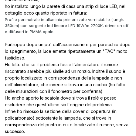
ho installato lungo la parete di casa una strip di luce LED, nel
dettaglio ecco quanto riportato in fattura:
Profilo perimetrale in alluminio primerizzato verniciabile (lungh.
350cm) con sorgente led lineare LED 19W/m 2700K, driver on off
e diffusori in PMMA opale.
Purtroppo dopo un po' dall'accensione e per parecchio dopo
lo spegnimento, la luce emette ripetutamente un "TAC" molto
fastidioso.
Ho letto che se il problema fosse l'alimentatore il rumore
riscontrato sarebbe più simile ad un ronzio.
Inoltre il suono è
proprio localizzato in corrispondenza della lampada e non
dell'alimentatore, che invece si trova in una nicchia (ho fatto
delle misurazioni con il fonometro per conferma).
Ho anche aperto le scatola dove si trova il relè e posso
escludere che quest'ultimo sia l'origine del problema.
Infine ho rimosso la sezione della cover di copertura (in
policarbonato) sottostante la lampada, che si trova in
corrispondenza del punto in cui è localizzato il rumore, senza
successo.