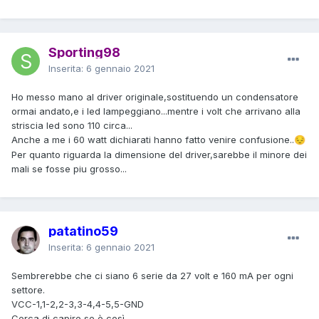
Sporting98
Inserita:
6 gennaio 2021
Ho messo mano al driver originale,sostituendo un condensatore
ormai andato,e i led lampeggiano...mentre i volt che arrivano alla
striscia led sono 110 circa...
Anche a me i 60 watt dichiarati hanno fatto venire confusione..
😔
Per quanto riguarda la dimensione del driver,sarebbe il minore dei
mali se fosse piu grosso...
patatino59
Inserita:
6 gennaio 2021
Sembrerebbe che ci siano 6 serie da 27 volt e 160 mA per ogni
settore.
VCC-1,1-2,2-3,3-4,4-5,5-GND
Cerca di capire se è così.