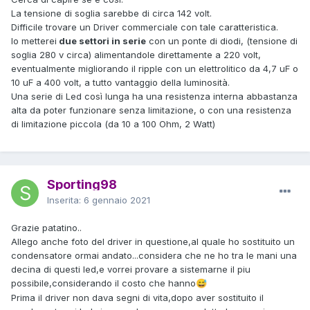
La tensione di soglia sarebbe di circa 142 volt.
Difficile trovare un Driver commerciale con tale caratteristica.
Io metterei
due settori in serie
con un ponte di diodi, (tensione di
soglia 280 v circa) alimentandole direttamente a 220 volt,
eventualmente migliorando il ripple con un elettrolitico da 4,7 uF o
10 uF a 400 volt, a tutto vantaggio della luminosità.
Una serie di Led così lunga ha una resistenza interna abbastanza
alta da poter funzionare senza limitazione, o con una resistenza
di limitazione piccola (da 10 a 100 Ohm, 2 Watt)
Sporting98
Inserita:
6 gennaio 2021
Grazie patatino..
Allego anche foto del driver in questione,al quale ho sostituito un
condensatore ormai andato...considera che ne ho tra le mani una
decina di questi led,e vorrei provare a sistemarne il piu
possibile,considerando il costo che hanno
😅
Prima il driver non dava segni di vita,dopo aver sostituito il