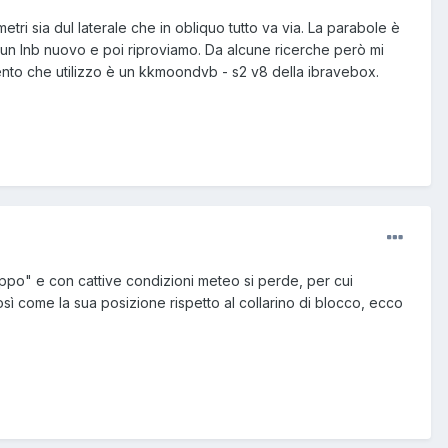
etri sia dul laterale che in obliquo tutto va via. La parabole è
 un lnb nuovo e poi riproviamo. Da alcune ricerche però mi
ento che utilizzo è un kkmoondvb - s2 v8 della ibravebox.
zoppo" e con cattive condizioni meteo si perde, per cui
osì come la sua posizione rispetto al collarino di blocco, ecco