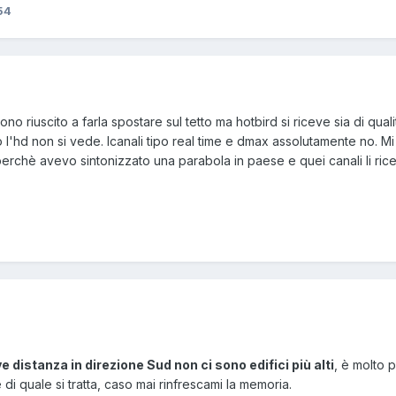
54
sono riuscito a farla spostare sul tetto ma hotbird si riceve sia di qu
to l'hd non si vede. Icanali tipo real time e dmax assolutamente no. M
rchè avevo sintonizzato una parabola in paese e quei canali li ric
e distanza in direzione Sud non ci sono edifici più alti
, è molto 
di quale si tratta, caso mai rinfrescami la memoria.