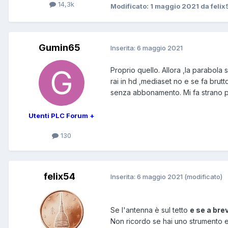
14,3k
Modificato:
1 maggio 2021
da felix
Gumin65
Inserita:
6 maggio 2021
Proprio quello. Allora ,la parabola 
rai in hd ,mediaset no e se fa brut
senza abbonamento. Mi fa strano pe
Utenti PLC Forum +
130
felix54
Inserita:
6 maggio 2021
(modificato)
Se l'antenna è sul tetto
e se a brev
Non ricordo se hai uno strumento e 