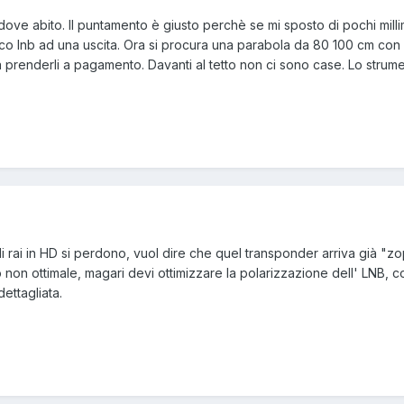
 dove abito. Il puntamento è giusto perchè se mi sposto di pochi millim
ico lnb ad una uscita. Ora si procura una parabola da 80 100 cm con
prenderli a pagamento. Davanti al tetto non ci sono case. Lo strum
li rai in HD si perdono, vuol dire che quel transponder arriva già "
 non ottimale, magari devi ottimizzare la polarizzazione dell' LNB, c
ettagliata.