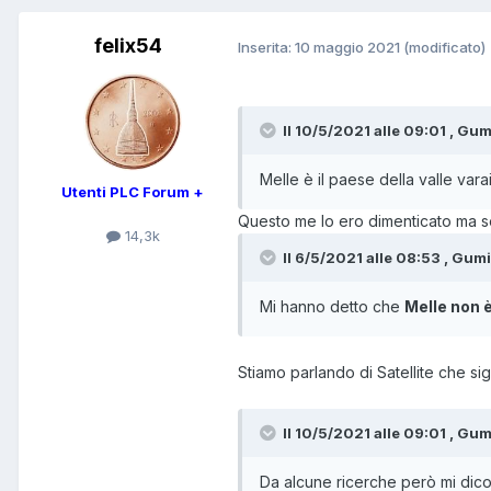
felix54
Inserita:
10 maggio 2021
(modificato)
Il 10/5/2021 alle 09:01 , Gum
Melle è il paese della valle vara
Utenti PLC Forum +
Questo me lo ero dimenticato ma so
14,3k
Il 6/5/2021 alle 08:53 , Gumi
Mi hanno detto che
Melle non 
Stiamo parlando di Satellite che s
Il 10/5/2021 alle 09:01 , Gum
Da alcune ricerche però mi dic