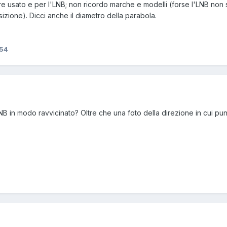
tore usato e per l'LNB; non ricordo marche e modelli (forse l'LNB n
izione). Dicci anche il diametro della parabola.
x54
B in modo ravvicinato? Oltre che una foto della direzione in cui pun