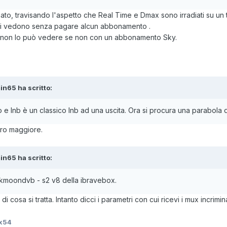
ato, travisando l'aspetto che Real Time e Dmax sono irradiati su u
t si vedono senza pagare alcun abbonamento .
, non lo può vedere se non con un abbonamento Sky.
in65 ha scritto:
 e lnb è un classico lnb ad una uscita. Ora si procura una parabola
ro maggiore.
in65 ha scritto:
kkmoondvb - s2 v8 della ibravebox.
cosa si tratta. Intanto dicci i parametri con cui ricevi i mux incrimi
ix54