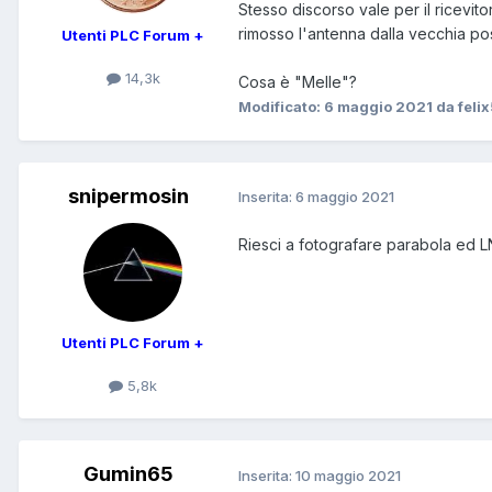
Stesso discorso vale per il ricevi
rimosso l'antenna dalla vecchia pos
Utenti PLC Forum +
14,3k
Cosa è "Melle"?
Modificato:
6 maggio 2021
da feli
snipermosin
Inserita:
6 maggio 2021
Riesci a fotografare parabola ed LN
Utenti PLC Forum +
5,8k
Gumin65
Inserita:
10 maggio 2021