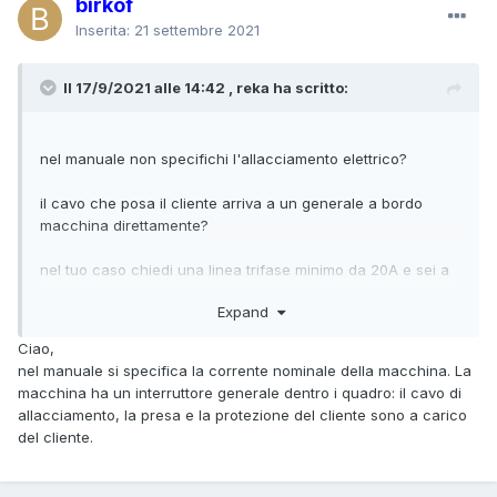
birkof
Inserita:
21 settembre 2021
Il 17/9/2021 alle 14:42 , reka ha scritto:
nel manuale non specifichi l'allacciamento elettrico?
il cavo che posa il cliente arriva a un generale a bordo
macchina direttamente?
nel tuo caso chiedi una linea trifase minimo da 20A e sei a
posto .. come farla dipende dal suo progettista (se vuole
Expand
fare le cose serie) o, visto la potenza in gioco, può
benissimo decidere di usare una presa cei rossa.
Ciao,
nel manuale si specifica la corrente nominale della macchina. La
macchina ha un interruttore generale dentro i quadro: il cavo di
allacciamento, la presa e la protezione del cliente sono a carico
del cliente.