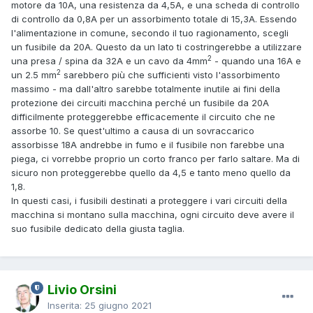
motore da 10A, una resistenza da 4,5A, e una scheda di controllo
di controllo da 0,8A per un assorbimento totale di 15,3A. Essendo
l'alimentazione in comune, secondo il tuo ragionamento, scegli
un fusibile da 20A. Questo da un lato ti costringerebbe a utilizzare
2
una presa / spina da 32A e un cavo da 4mm
- quando una 16A e
2
un 2.5 mm
sarebbero più che sufficienti visto l'assorbimento
massimo - ma dall'altro sarebbe totalmente inutile ai fini della
protezione dei circuiti macchina perché un fusibile da 20A
difficilmente proteggerebbe efficacemente il circuito che ne
assorbe 10. Se quest'ultimo a causa di un sovraccarico
assorbisse 18A andrebbe in fumo e il fusibile non farebbe una
piega, ci vorrebbe proprio un corto franco per farlo saltare. Ma di
sicuro non proteggerebbe quello da 4,5 e tanto meno quello da
1,8.
In questi casi, i fusibili destinati a proteggere i vari circuiti della
macchina si montano sulla macchina, ogni circuito deve avere il
suo fusibile dedicato della giusta taglia.
Livio Orsini
Inserita:
25 giugno 2021