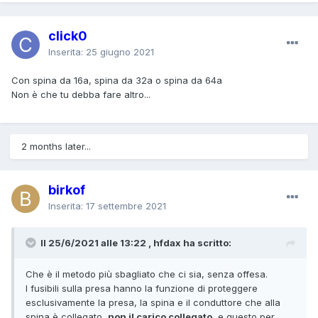
click0
Inserita:
25 giugno 2021
Con spina da 16a,
spina da 32a o spina da
64a
Non è che tu debba fare altro...
2 months later...
birkof
Inserita:
17 settembre 2021
Il 25/6/2021 alle 13:22 , hfdax ha scritto:
Che è il metodo più sbagliato che ci sia, senza offesa.
I fusibili sulla presa hanno la funzione di proteggere
esclusivamente la presa, la spina e il conduttore che alla
spina è collegato,
non il carico collegato
, e questo per