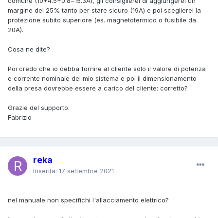
comune (10+4.5+0.8=15.3A), gli consiglierei di aggiungerei un
deve avere il suo fusibile dedicato della giusta taglia.
margine del 25% tanto per stare sicuro (19A) e poi sceglierei la
protezione subito superiore (es. magnetotermico o fusibile da
20A).
Cosa ne dite?
Poi credo che io debba fornire al cliente solo il valore di potenza
e corrente nominale del mio sistema e poi il dimensionamento
della presa dovrebbe essere a carico del cliente: corretto?
Grazie del supporto.
Fabrizio
reka
Inserita:
17 settembre 2021
nel manuale non specifichi l'allacciamento elettrico?