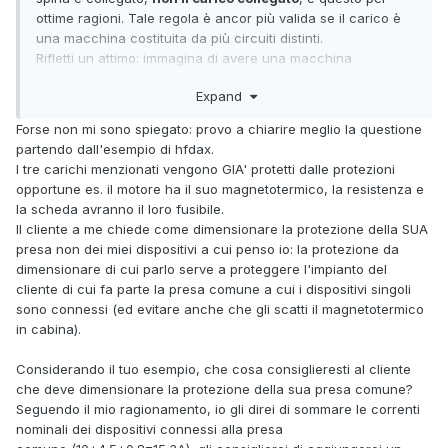
ottime ragioni. Tale regola è ancor più valida se il carico è
una macchina costituita da più circuiti distinti.
Rifletti un attimo: immagina di avere una macchina
composta da tre "elementi" ciascuno con il suo
Expand
assorbimento, ad esempio un motore da 10A, una
resistenza da 4,5A, e una scheda di controllo di controllo
Forse non mi sono spiegato: provo a chiarire meglio la questione
da 0,8A per un assorbimento totale di 15,3A. Essendo
partendo dall'esempio di hfdax.
l'alimentazione in comune, secondo il tuo ragionamento,
I tre carichi menzionati vengono GIA' protetti dalle protezioni
scegli un fusibile da 20A. Questo da un lato ti
opportune es. il motore ha il suo magnetotermico, la resistenza e
costringerebbe a utilizzare una presa / spina da 32A e un
la scheda avranno il loro fusibile.
2
2
cavo da 4mm
- quando una 16A e un 2.5 mm
sarebbero
Il cliente a me chiede come dimensionare la protezione della SUA
più che sufficienti visto l'assorbimento massimo - ma
presa non dei miei dispositivi a cui penso io: la protezione da
dall'altro sarebbe totalmente inutile ai fini della protezione
dimensionare di cui parlo serve a proteggere l'impianto del
dei circuiti macchina perché un fusibile da 20A difficilmente
cliente di cui fa parte la presa comune a cui i dispositivi singoli
proteggerebbe efficacemente il circuito che ne assorbe 10.
sono connessi (ed evitare anche che gli scatti il magnetotermico
Se quest'ultimo a causa di un sovraccarico assorbisse 18A
in cabina).
andrebbe in fumo e il fusibile non farebbe una piega, ci
vorrebbe proprio un corto franco per farlo saltare. Ma di
Considerando il tuo esempio, che cosa consiglieresti al cliente
sicuro non proteggerebbe quello da 4,5 e tanto meno quello
che deve dimensionare la protezione della sua presa comune?
da 1,8.
Seguendo il mio ragionamento, io gli direi di sommare le correnti
In questi casi, i fusibili destinati a proteggere i vari circuiti
nominali dei dispositivi connessi alla presa
della macchina si montano sulla macchina, ogni circuito