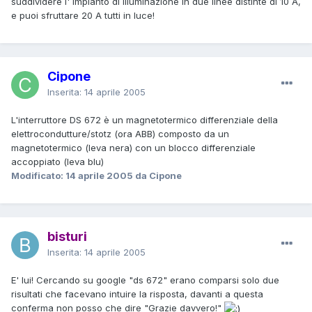
suddividere l' impianto di illuminazione in due linee distinte di 10 A,
e puoi sfruttare 20 A tutti in luce!
Cipone
Inserita:
14 aprile 2005
L'interruttore DS 672 è un magnetotermico differenziale della
elettrocondutture/stotz (ora ABB) composto da un
magnetotermico (leva nera) con un blocco differenziale
accoppiato (leva blu)
Modificato:
14 aprile 2005
da Cipone
bisturi
Inserita:
14 aprile 2005
E' lui! Cercando su google "ds 672" erano comparsi solo due
risultati che facevano intuire la risposta, davanti a questa
conferma non posso che dire "Grazie davvero!"