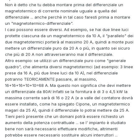
Non è detto che tu debba montare prima del differenziale un
magnetotermico di corrente nominale uguale a quella del
differenziale ... anche perchè in tal caso faresti prima a montare
un "magnetotermico-differenziale".
I casi possono essere diversi. Ad esempio, se hai due linee luci
protette ciascuna da un magnetotermico da 10 A, il "parallelo" dei
due magnetotermici porterà al massimo 20 A, quindi a monte puoi
mettere un differenziale puro da 20 A o più, in quanto sei sicuro
che più di 20 A non attraverseranno mai il differenziale.
Altro esempio: se utilizzi un differenziale puro come "generale
quadro", che alimenta diversi magnetotermci (ad esempio: 3 linee
prese da 16 A, più due linee luci da 10 A), nel differenziale
potranno TEORICAMENTE passare, al massimo,
16+16+16+10+10=68 A. Ma questo non significa che devi mettere
un differenziale da 80A! Infatti se la fornitura è di 3 o 4,5 kW la
massima corrente sarà di 16 o 22 A (e a valle del contatore dovrà
essere installato, come ha spiegato Cipone, un magnetotermico
magari da 25 A), quindi il differenziale lo potrai mettere da 25 A.
Tieni però presente che un domani potrà essere richiesto un
aumento della potenza contrattuale ... se l' impianto è studiato
bene non sarà necessario effettuare modifiche, altrimenti
potrebbe essere necessario sostituire alcuni interruttori ...