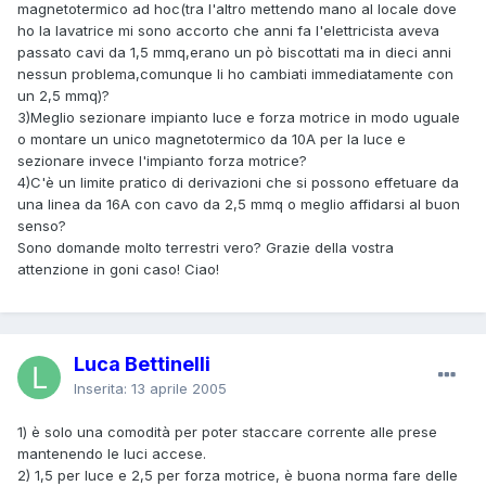
magnetotermico ad hoc(tra l'altro mettendo mano al locale dove
ho la lavatrice mi sono accorto che anni fa l'elettricista aveva
passato cavi da 1,5 mmq,erano un pò biscottati ma in dieci anni
nessun problema,comunque li ho cambiati immediatamente con
un 2,5 mmq)?
3)Meglio sezionare impianto luce e forza motrice in modo uguale
o montare un unico magnetotermico da 10A per la luce e
sezionare invece l'impianto forza motrice?
4)C'è un limite pratico di derivazioni che si possono effetuare da
una linea da 16A con cavo da 2,5 mmq o meglio affidarsi al buon
senso?
Sono domande molto terrestri vero? Grazie della vostra
attenzione in goni caso! Ciao!
Luca Bettinelli
Inserita:
13 aprile 2005
1) è solo una comodità per poter staccare corrente alle prese
mantenendo le luci accese.
2) 1,5 per luce e 2,5 per forza motrice, è buona norma fare delle