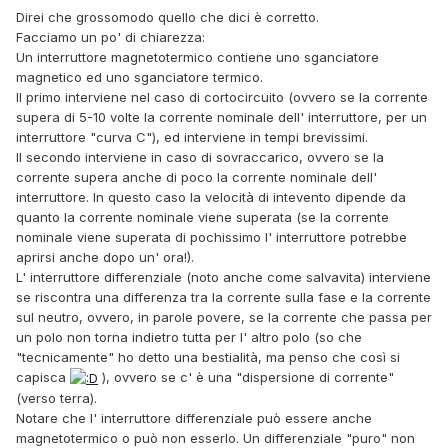
Direi che grossomodo quello che dici è corretto.
Facciamo un po' di chiarezza:
Un interruttore magnetotermico contiene uno sganciatore
magnetico ed uno sganciatore termico.
Il primo interviene nel caso di cortocircuito (ovvero se la corrente
supera di 5-10 volte la corrente nominale dell' interruttore, per un
interruttore "curva C"), ed interviene in tempi brevissimi.
Il secondo interviene in caso di sovraccarico, ovvero se la
corrente supera anche di poco la corrente nominale dell'
interruttore. In questo caso la velocità di intevento dipende da
quanto la corrente nominale viene superata (se la corrente
nominale viene superata di pochissimo l' interruttore potrebbe
aprirsi anche dopo un' ora!).
L' interruttore differenziale (noto anche come salvavita) interviene
se riscontra una differenza tra la corrente sulla fase e la corrente
sul neutro, ovvero, in parole povere, se la corrente che passa per
un polo non torna indietro tutta per l' altro polo (so che
"tecnicamente" ho detto una bestialità, ma penso che così si
capisca
), ovvero se c' è una "dispersione di corrente"
(verso terra).
Notare che l' interruttore differenziale può essere anche
magnetotermico o può non esserlo. Un differenziale "puro" non