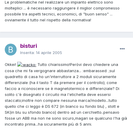
Le problematiche nel realizzare un impianto elettrico sono
molteplici ... è necessario raggiungere il miglior compromesso
possibile tra aspetti tecnici, economici, di "buon senso" ...
ovviamente il tutto nel rispetto della normativa!
bisturi
Inserita:
14 aprile 2005
Okkei!
Tutto chiarissimo!Peròvi devo chiedere una
cosa che mi fa vergognare abbastanza... :embarassed: ;sul
quadretto di casa ho un'interruttore a 2 moduli sicuramente
differenziale (ha il tasto T da premere per il controllo); come
faccio a riconoscere se è magnetotermico e differenziale? Di
solito c'è disegnato il circuito ma l'etichetta deve essersi
staccato;inoltre non compare nessuna marca/modello...tutto
quello che ci leggo è DS 672 (in bianco su fondo blu) , stott e
SK(in blu su sfondo bianco) dentro ad un cerchietto..pensavo
fosse un ABB ma non ne sono sicuro,magari se qualcuno l'ha già
incontrato prima...ha sicuramente più di 5 anni.