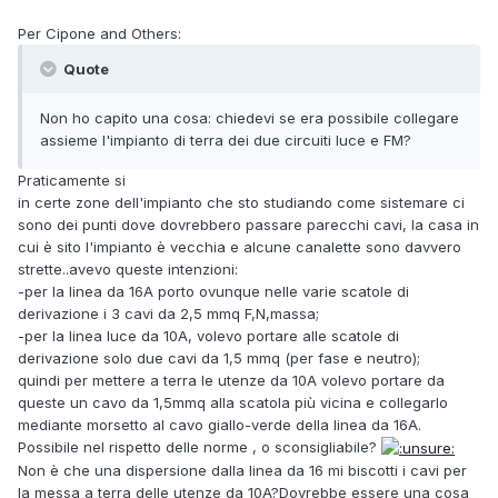
Per Cipone and Others:
Quote
Non ho capito una cosa: chiedevi se era possibile collegare
assieme l'impianto di terra dei due circuiti luce e FM?
Praticamente si
in certe zone dell'impianto che sto studiando come sistemare ci
sono dei punti dove dovrebbero passare parecchi cavi, la casa in
cui è sito l'impianto è vecchia e alcune canalette sono davvero
strette..avevo queste intenzioni:
-per la linea da 16A porto ovunque nelle varie scatole di
derivazione i 3 cavi da 2,5 mmq F,N,massa;
-per la linea luce da 10A, volevo portare alle scatole di
derivazione solo due cavi da 1,5 mmq (per fase e neutro);
quindi per mettere a terra le utenze da 10A volevo portare da
queste un cavo da 1,5mmq alla scatola più vicina e collegarlo
mediante morsetto al cavo giallo-verde della linea da 16A.
Possibile nel rispetto delle norme , o sconsigliabile?
Non è che una dispersione dalla linea da 16 mi biscotti i cavi per
la messa a terra delle utenze da 10A?Dovrebbe essere una cosa