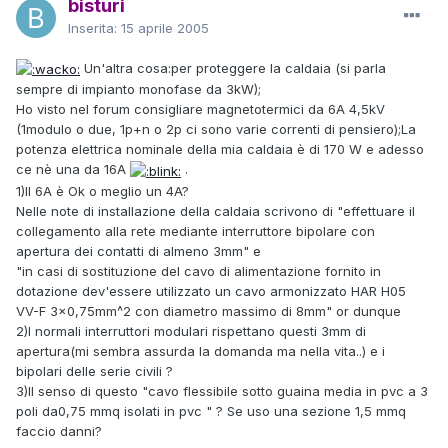
bisturi
Inserita:
15 aprile 2005
Un'altra cosa:per proteggere la caldaia (si parla
sempre di impianto monofase da 3kW);
Ho visto nel forum consigliare magnetotermici da 6A 4,5kV
(1modulo o due, 1p+n o 2p ci sono varie correnti di pensiero);La
potenza elettrica nominale della mia caldaia è di 170 W e adesso
ce nè una da 16A
.
1)Il 6A è Ok o meglio un 4A?
Nelle note di installazione della caldaia scrivono di "effettuare il
collegamento alla rete mediante interruttore bipolare con
apertura dei contatti di almeno 3mm" e
"in casi di sostituzione del cavo di alimentazione fornito in
dotazione dev'essere utilizzato un cavo armonizzato HAR H05
VV-F 3x0,75mm^2 con diametro massimo di 8mm" or dunque
2)I normali interruttori modulari rispettano questi 3mm di
apertura(mi sembra assurda la domanda ma nella vita..) e i
bipolari delle serie civili ?
3)Il senso di questo "cavo flessibile sotto guaina media in pvc a 3
poli da0,75 mmq isolati in pvc " ? Se uso una sezione 1,5 mmq
faccio danni?