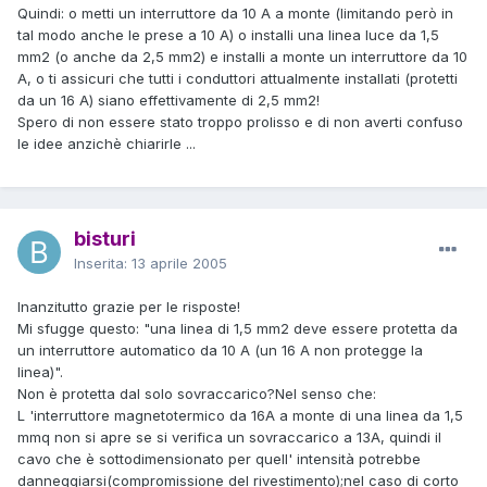
Quindi: o metti un interruttore da 10 A a monte (limitando però in
tal modo anche le prese a 10 A) o installi una linea luce da 1,5
mm2 (o anche da 2,5 mm2) e installi a monte un interruttore da 10
A, o ti assicuri che tutti i conduttori attualmente installati (protetti
da un 16 A) siano effettivamente di 2,5 mm2!
Spero di non essere stato troppo prolisso e di non averti confuso
le idee anzichè chiarirle ...
bisturi
Inserita:
13 aprile 2005
Inanzitutto grazie per le risposte!
Mi sfugge questo: "una linea di 1,5 mm2 deve essere protetta da
un interruttore automatico da 10 A (un 16 A non protegge la
linea)".
Non è protetta dal solo sovraccarico?Nel senso che:
L 'interruttore magnetotermico da 16A a monte di una linea da 1,5
mmq non si apre se si verifica un sovraccarico a 13A, quindi il
cavo che è sottodimensionato per quell' intensità potrebbe
danneggiarsi(compromissione del rivestimento);nel caso di corto