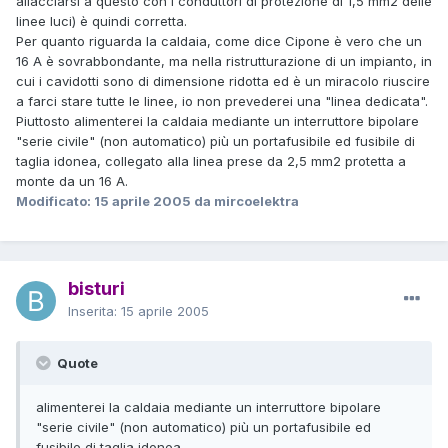
allacciarsi a questo con i conduttori di protezione di 1,5 mm2 delle
linee luci) è quindi corretta.
Per quanto riguarda la caldaia, come dice Cipone è vero che un
16 A è sovrabbondante, ma nella ristrutturazione di un impianto, in
cui i cavidotti sono di dimensione ridotta ed è un miracolo riuscire
a farci stare tutte le linee, io non prevederei una "linea dedicata".
Piuttosto alimenterei la caldaia mediante un interruttore bipolare
"serie civile" (non automatico) più un portafusibile ed fusibile di
taglia idonea, collegato alla linea prese da 2,5 mm2 protetta a
monte da un 16 A.
Modificato:
15 aprile 2005
da mircoelektra
bisturi
Inserita:
15 aprile 2005
Quote
alimenterei la caldaia mediante un interruttore bipolare
"serie civile" (non automatico) più un portafusibile ed
fusibile di taglia idonea,