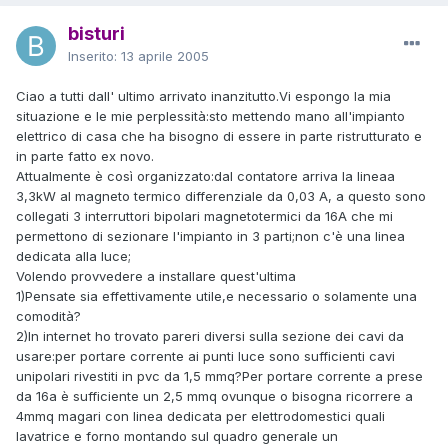
bisturi
Inserito:
13 aprile 2005
Ciao a tutti dall' ultimo arrivato inanzitutto.Vi espongo la mia
situazione e le mie perplessità:sto mettendo mano all'impianto
elettrico di casa che ha bisogno di essere in parte ristrutturato e
in parte fatto ex novo.
Attualmente è così organizzato:dal contatore arriva la lineaa
3,3kW al magneto termico differenziale da 0,03 A, a questo sono
collegati 3 interruttori bipolari magnetotermici da 16A che mi
permettono di sezionare l'impianto in 3 parti;non c'è una linea
dedicata alla luce;
Volendo provvedere a installare quest'ultima
1)Pensate sia effettivamente utile,e necessario o solamente una
comodità?
2)In internet ho trovato pareri diversi sulla sezione dei cavi da
usare:per portare corrente ai punti luce sono sufficienti cavi
unipolari rivestiti in pvc da 1,5 mmq?Per portare corrente a prese
da 16a è sufficiente un 2,5 mmq ovunque o bisogna ricorrere a
4mmq magari con linea dedicata per elettrodomestici quali
lavatrice e forno montando sul quadro generale un