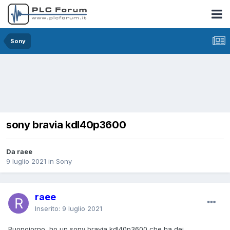
Sony
sony bravia kdl40p3600
Da raee
9 luglio 2021
in
Sony
raee
Inserito:
9 luglio 2021
Buongiorno, ho un sony bravia kdl40p3600 che ha dei