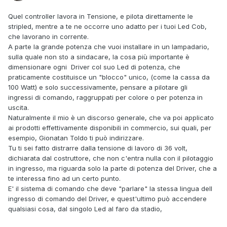
Quel controller lavora in Tensione, e pilota direttamente le
stripled, mentre a te ne occorre uno adatto per i tuoi Led Cob,
che lavorano in corrente.
A parte la grande potenza che vuoi installare in un lampadario,
sulla quale non sto a sindacare, la cosa più importante è
dimensionare ogni Driver col suo Led di potenza, che
praticamente costituisce un "blocco" unico, (come la cassa da
100 Watt) e solo successivamente, pensare a pilotare gli
ingressi di comando, raggruppati per colore o per potenza in
uscita.
Naturalmente il mio è un discorso generale, che va poi applicato
ai prodotti effettivamente disponibili in commercio, sui quali, per
esempio, Gionatan Toldo ti può indirizzare.
Tu ti sei fatto distrarre dalla tensione di lavoro di 36 volt,
dichiarata dal costruttore, che non c'entra nulla con il pilotaggio
in ingresso, ma riguarda solo la parte di potenza del Driver, che a
te interessa fino ad un certo punto.
E' il sistema di comando che deve "parlare" la stessa lingua dell
ingresso di comando del Driver, e quest'ultimo può accendere
qualsiasi cosa, dal singolo Led al faro da stadio,