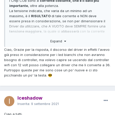
I Chip COB sono a
corrente costante, che è il dato più
importante
, oltre alla potenza.
La tensione indicata, che varia da un minimo ad un
massimo, è il
RISULTATO
di tale corrente e NON deve
essere presa in considerazione, se non per dimensionare il
Driver da utilizzare, che A VUOTO deve SEMPRE fornire una
tensione maggiore
, la quale si
abbasserà
con la corrente
costante nominale.
Expand
Ricapitolando, la tensione di circa 30 - 36 volt, è
quella che
troverai
alimentando il Chip a
600 mA
!
Ciao, Grazie per la risposta, il discorso del driver in effetti l'avevo
Devi individuare un Driver da 600 mA con uscita di 30 Watt
già preso in considerazione per i led bianchi che non avranno
e ingresso PWM, e pilotarlo da li.
bisogno di controller, ma volevo capire se uscendo dal controller
wifi con 12 volt posso collegare un driver che me li converte a 36.
Purtroppo queste per me sono cose un po' nuove e ci sto
picchiando un po' la testa.
😎
Iceshadow
Inserita:
9 settembre 2021
Ciao a tutti,