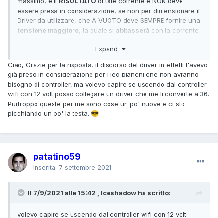
massimo, è il
RISULTATO
di tale corrente e NON deve
essere presa in considerazione, se non per dimensionare il
Driver da utilizzare, che A VUOTO deve SEMPRE fornire una
tensione maggiore
, la quale si
abbasserà
con la corrente
costante nominale.
Expand
Ricapitolando, la tensione di circa 30 - 36 volt, è
quella che
troverai
alimentando il Chip a
600 mA
!
Ciao, Grazie per la risposta, il discorso del driver in effetti l'avevo
Devi individuare un Driver da 600 mA con uscita di 30 Watt
già preso in considerazione per i led bianchi che non avranno
e ingresso PWM, e pilotarlo da li.
bisogno di controller, ma volevo capire se uscendo dal controller
wifi con 12 volt posso collegare un driver che me li converte a 36.
Purtroppo queste per me sono cose un po' nuove e ci sto
picchiando un po' la testa.
😎
patatino59
Inserita:
7 settembre 2021
Il 7/9/2021 alle 15:42 , Iceshadow ha scritto:
volevo capire se uscendo dal controller wifi con 12 volt