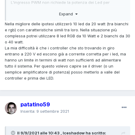
L'ingresso PWM non richiede la potenza dei Led per
funzionare, ed è il Driver stesso ad amplificarne il segnale.
Expand
Nella migliore delle ipotesi utilizzerò 10 led da 20 watt (tra bianchi
e rgb) con caratteristiche simili tra loro. Nella situazione più
complessa potrei utilizzare 8 led RGB da 10 Watt e 2 bianchi da 30
o 40 watt.
La mia difficoltà è che i controller che sto trovando in giro
entrano a 220 V ed escono già a corrente corretta per i led, ma
hanno un limite in termini di watt non sufficienti ad alimentare
tutto il sistema. Per questo volevo capire se il driver (o un
semplice amplificatore di potenza) posso metterlo a valle del
controller e prima dei LED.
patatino59
Inserita:
9 settembre 2021
Il 9/9/2021 alle 10:43 , Iceshadow ha scritto: