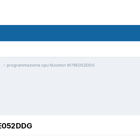
w
programmazione cpu Nuvoton W78E052DDG
8E052DDG