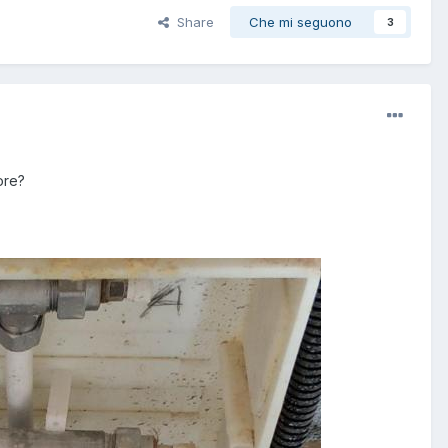
Share
Che mi seguono
3
ore?