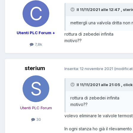
Il 11/11/2021 alle 12:47 , ster
mettergli una valvola dritta non 
Utenti PLC Forum +
rottura di zebedei infinita
motivo??
7,8k
sterium
Inserita:
12 novembre 2021
(modificat
Il 11/11/2021 alle 21:05 , clic
rottura di zebedei infinita
motivo??
Utenti PLC Forum
volevo eliminare le valvole termost
30
In ogni stanza ho già il rilevamento