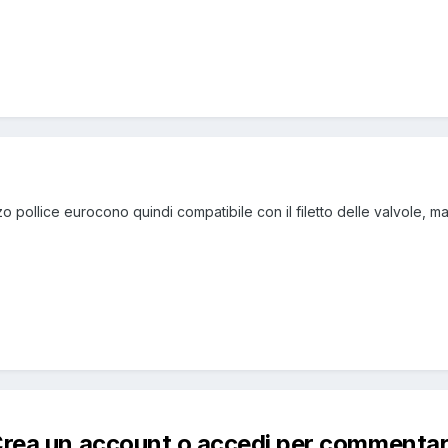
 pollice eurocono quindi compatibile con il filetto delle valvole, m
rea un account o accedi per commenta