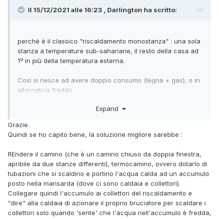
Il 15/12/2021 alle 16:23 , Darlington ha scritto:
perché è il classico "riscaldamento monostanza"
: una sola
stanza a temperature sub-sahariane, il resto della casa ad
1º in più della temperatura esterna.
Così si riesce ad avere doppio consumo (legna + gas), o in
alternativa freddo.
Expand
quello che farei io sarebbe installare un termocamino e con
Grazie.
quello riscaldarci l'acqua per il resto dell'impianto, così
Quindi se ho capito bene, la soluzione migliore sarebbe
:
invece di avere una sola stanza a 40º e le altre al gelo
riesci ad avere una temperatura un pelo più uniforme
REndere il camino (che è un camino chiuso da doppia finestra,
spendendo poco.
apribile da due stanze differenti), termocamino, ovvero dotarlo di
tubazioni che si scaldino e portino l'acqua calda ad un accumulo
Puoi integrare il tutto con la caldaia a gas in modo da avere
posto nella mansarda (dove ci sono caldaia e collettori).
caldo la mattina prima di accendere il caminetto, poi una
Collegare quindi l'accumulo ai collettori del riscaldamento e
volta che è partito e ha riscaldato l'acqua, usi solo quello.
"dire" alla caldaia di azionare il proprio bruciatore per scaldare i
collettori solo quando 'sente' che l'acqua nell'accumulo è fredda,