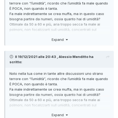
terrore con “l’umidità”, ricordo che l’umidità fa male quando
È POCA, non quando è tanta.
Fa male indirettamente se crea muffa, ma in questo caso
bisogna partire da numeri, ossia quanto hai di umidità?
Ottimale da 50 a 60 e più, aria troppo secca fa male ai
polmoni, non focalizzarti sull umidità, concentrati sul
riscaldamento.
Expand
Il 19/12/2021 alle 20:43 , Alessio Menditto ha
scritto:
Noto nella tua come in tante altre discussioni uno strano
terrore con “l’umidità”, ricordo che l’umidità fa male quando
È POCA, non quando è tanta.
Fa male indirettamente se crea muffa, ma in questo caso
bisogna partire da numeri, ossia quanto hai di umidità?
Ottimale da 50 a 60 e più, aria troppo secca fa male ai
polmoni, non focalizzarti sull umidità, concentrati sul
riscaldamento.
Expand