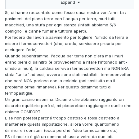
Expand
coreografico (possibilmente col vetro davanti !!) o non vedo
altre soluzioni economiche, sarebbe bello scaldarsi come
Si, ci hanno raccontato come fosse casa nostra vent'anni fa :
vorremmo con poco, se qualcuno trovasse il modo avrebbe
pavimenti del piano terra con l'acqua per terra, muri tutti
sicuramente il Nobel.
macchiati, una stufa per ogni stanza (infatti abbiamo 5/6
comignoli e canne fumarie tutt'ora aperti).
Poi fecero dei lavori a.pavimento per togliere l'umido da terra e
misero i termoconvettori (che, credo, servissero proprio per
asciugare l'aria).
Quando subentrammo, l'acqua per terra non c'era ma i muri
erano pieni di salnitro (e provvedemmo a rifare l'intonaco anti-
umido ai muri), la caldaia serviva i termoconvettori ma NON ERA
stata "unita" ad essi, ovvero sono stati installati i termoconvettori
che però NON parlano con la caldaia (poi sostituita ma il
problema ormai rimaneva). Per questo dotammo tutti di
termopastiglie.
Un gran casino insomma. Diciamo che abbiamo raggiunto un
discreto equilibrio però sì, mi piacerebbe raggiungere quello che
chiamo COMFORT.
E se non potessi perché troppo costoso e fossi costretto a
mantenere questa impostazione, allora vorrei quantomeno
diminuire i consumi (ecco perché l'idea termocamino etc).
PS : il nostro è già un camino chiuso a vetro da due lati.