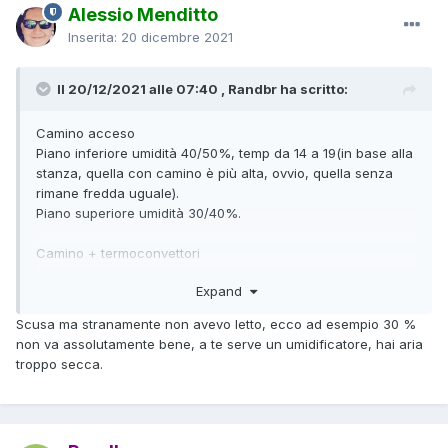
Alessio Menditto
Inserita:
20 dicembre 2021
Il 20/12/2021 alle 07:40 , Randbr ha scritto:
Camino acceso
Piano inferiore umidità 40/50%, temp da 14 a 19(in base alla
stanza, quella con camino è più alta, ovvio, quella senza
rimane fredda uguale).
Piano superiore umidità 30/40%.
Camino + termoconvettori
Piano inferiore umidità 40% temp da 16 a 21 (sempre in
Expand
base alla stanza)
Piano superiore umidità 30%, temperature da 18/19 a 22/23.
Scusa ma stranamente non avevo letto, ecco ad esempio 30 %
non va assolutamente bene, a te serve un umidificatore, hai aria
troppo secca.