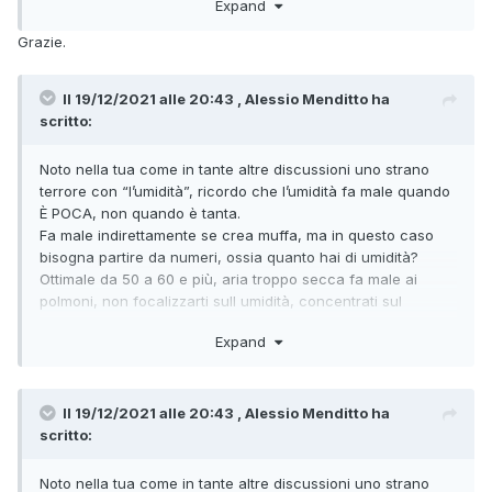
Expand
quello che farei io sarebbe installare un termocamino e con
Grazie.
quello riscaldarci l'acqua per il resto dell'impianto, così
invece di avere una sola stanza a 40º e le altre al gelo
riesci ad avere una temperatura un pelo più uniforme
Il 19/12/2021 alle 20:43 , Alessio Menditto ha
spendendo poco.
scritto:
Puoi integrare il tutto con la caldaia a gas in modo da avere
Noto nella tua come in tante altre discussioni uno strano
caldo la mattina prima di accendere il caminetto, poi una
terrore con “l’umidità”, ricordo che l’umidità fa male quando
volta che è partito e ha riscaldato l'acqua, usi solo quello.
È POCA, non quando è tanta.
Fa male indirettamente se crea muffa, ma in questo caso
bisogna partire da numeri, ossia quanto hai di umidità?
secondo me è una spesa inutile ma è un mio parere
Ottimale da 50 a 60 e più, aria troppo secca fa male ai
personale, di sicuro sono due tipi di calore differenti
polmoni, non focalizzarti sull umidità, concentrati sul
riscaldamento.
Expand
e perché mai? esistono le valvole motorizzate
Il 19/12/2021 alle 20:43 , Alessio Menditto ha
scritto:
Noto nella tua come in tante altre discussioni uno strano