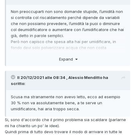
Non preoccuparti non sono domande stupide, l’umidità non
si controlla col riscaldamento perché dipende da variabili
che non possiamo prevedere, l’umidità la puoi o diminuire
col deumidificatore o aumentare con l’umidificatore che hai
già, detto in parole semplici.
Però non capisco che spesa alta hai per umidificare, in
fondo devi solo polverizzare acqua che non costa
praticamente niente, il più è scaldare!
Expand
Il 20/12/2021 alle 08:34 , Alessio Menditto ha
scritto:
Scusa ma stranamente non avevo letto, ecco ad esempio
30 % non va assolutamente bene, a te serve un
umidificatore, hai aria troppo secca.
Si, sono d'accordo che il primo problema sia scaldare (parlarne
mi ha chiarito un po' le idee).
Quindi prima di tutto devo trovare il modo di arrivare in tutte le