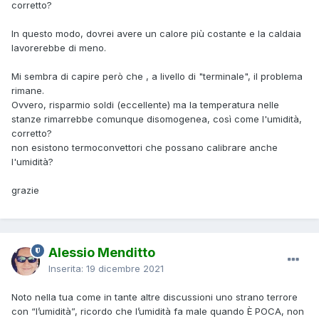
corretto?
secondo me è una spesa inutile ma è un mio parere
personale, di sicuro sono due tipi di calore differenti
In questo modo, dovrei avere un calore più costante e la caldaia
lavorerebbe di meno.
e perché mai? esistono le valvole motorizzate
Mi sembra di capire però che , a livello di "terminale", il problema
rimane.
Ovvero, risparmio soldi (eccellente) ma la temperatura nelle
stanze rimarrebbe comunque disomogenea, così come l'umidità,
corretto?
non esistono termoconvettori che possano calibrare anche
l'umidità?
grazie
Alessio Menditto
Inserita:
19 dicembre 2021
Noto nella tua come in tante altre discussioni uno strano terrore
con “l’umidità”, ricordo che l’umidità fa male quando È POCA, non