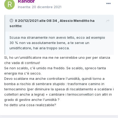
Randbr
Inserita:
20 dicembre 2021
Il 20/12/2021 alle 08:34 , Alessio Menditto ha
scritto:
Scusa ma stranamente non avevo letto, ecco ad esempio
30 % non va assolutamente bene, a te serve un
umidificatore, hai aria troppo secca.
Sì, ho un'umidificatore ma me ne servirebbe uno per per stanza
che vada di continuo!
Se non scaldo, c'è umido ma freddo. Se scaldo, spreco tanta
energia ma c'è secco.
Devo scaldare ma anche controllare l'umidità, quindi torno a
bomba a rischio di sembrare stupido
: trasformare camino in
termocamino (per diminuire la spesa di riscaldamento e scaldare i
collettori anche a legna) + cambiare i termoconvettori con altri in
grado di gestire anche l'umidità ?
ho detto una cosa realizzabile?