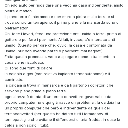
Chiedo aiuto per riscaldare una vecchia casa indipendente, misto
pietre e mattoni.
Il piano terra è interamente con muro a pietra misto terra e si
trova contro un terrapieno, il primo piano e la mansarda sono di
pietra/mattoni.
Chi fece i lavori, fece una protezione anti umido a terra, prima di
gettare e poi fare i pavimenti. Ai lati, invece, c'è intonaco anti-
umido. (Questo per dire che, ovvio, la casa è contornata da
umido, pur non avendo pareti o pavimenti mai bagnati).
Fatta questa premessa, vado a spiegare come attualmente la
casa viene riscaldata.
Ci sono due fonti di calore
:
la caldaia a gas (con relativo impianto termoautonomo) e il
caminetto.
la caldaia si trova in mansarda e da lì partono i collettori che
servono piano primo e piano terra.
ogni stanza è dotata di un termo convettore governabile da
proprio computerino e qui già nasce un problema : la caldaia ha
un proprio computer che però è indipendente da quelli dei
termoconvettori (per questo ho dotato tutti i termoconv. di
termopastiglie che evitano il diffondersi di aria fredda, in caso la
caldaia non scaldi i tubi).