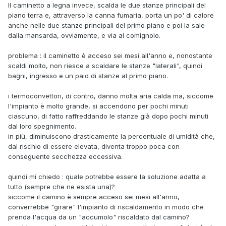
Il caminetto a legna invece, scalda le due stanze principali del
piano terra e, attraverso la canna fumaria, porta un po' di calore
anche nelle due stanze principali del primo piano e poi la sale
dalla mansarda, ovviamente, e via al comignolo.
problema : il caminetto è acceso sei mesi all'anno e, nonostante
scaldi molto, non riesce a scaldare le stanze "laterali", quindi
bagni, ingresso e un paio di stanze al primo piano.
i termoconvettori, di contro, danno molta aria calda ma, siccome
l'impianto è molto grande, si accendono per pochi minuti
ciascuno, di fatto raffreddando le stanze già dopo pochi minuti
dal loro spegnimento.
in più, diminuiscono drasticamente la percentuale di umidità che,
dal rischio di essere elevata, diventa troppo poca con
conseguente secchezza eccessiva.
quindi mi chiedo : quale potrebbe essere la soluzione adatta a
tutto (sempre che ne esista una)?
siccome il camino è sempre acceso sei mesi all'anno,
converrebbe "girare" l'impianto di riscaldamento in modo che
prenda l'acqua da un "accumolo" riscaldato dal camino?