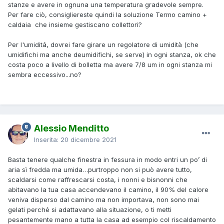
stanze e avere in ognuna una temperatura gradevole sempre.
Per fare ciò, consigliereste quindi la soluzione Termo camino +
caldaia che insieme gestiscano collettori?
Per l'umiditá, dovrei fare girare un regolatore di umidità (che
umidifichi ma anche deumidifichi, se serve) in ogni stanza, ok che
costa poco a livello di bolletta ma avere 7/8 um in ogni stanza mi
sembra eccessivo...no?
Alessio Menditto
Inserita:
20 dicembre 2021
Basta tenere qualche finestra in fessura in modo entri un po’ di
aria sì fredda ma umida…purtroppo non si può avere tutto,
scaldarsi come raffrescarsi costa, i nonni e bisnonni che
abitavano la tua casa accendevano il camino, il 90% del calore
veniva disperso dal camino ma non importava, non sono mai
gelati perché si adattavano alla situazione, o ti metti
pesantemente mano a tutta la casa ad esempio col riscaldamento