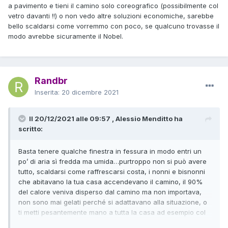
a pavimento e tieni il camino solo coreografico (possibilmente col
vetro davanti !!) o non vedo altre soluzioni economiche, sarebbe
bello scaldarsi come vorremmo con poco, se qualcuno trovasse il
modo avrebbe sicuramente il Nobel.
Randbr
Inserita:
20 dicembre 2021
Il 20/12/2021 alle 09:57 , Alessio Menditto ha
scritto:
Basta tenere qualche finestra in fessura in modo entri un
po’ di aria sì fredda ma umida…purtroppo non si può avere
tutto, scaldarsi come raffrescarsi costa, i nonni e bisnonni
che abitavano la tua casa accendevano il camino, il 90%
del calore veniva disperso dal camino ma non importava,
non sono mai gelati perché si adattavano alla situazione, o
ti metti pesantemente mano a tutta la casa ad esempio col
riscaldamento a pavimento e tieni il camino solo