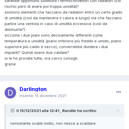
sarebbe opportuno sostituire i termoconvettori con radiatori (col
rischio però di avere poi troppa umidità)?
esistono elementi che facciano da radiatori entro un certo grado
di umidità (così da mantenere il calore a lungo) ma che facciano
partire una ventola in caso di umidità eccessiva (così da
diminuirla?).
siccome i due piani sono decisamente differenti come
temperatura e umidità (piano inferiore più freddo e umido, piano
superiore più caldo e secco), converrebbe dividere i due
impianti? Quindi avere due caldaie?
io le ho provate tutte, ora cerco consigli.
grazie
Darlington
Inserita:
15 dicembre 2021
Il 15/12/2021 alle 12:41 , Randbr ha scritto:
nonostante scaldi molto, non riesce a scaldare