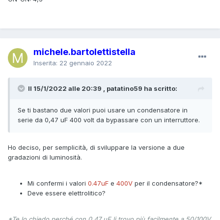
michele.bartolettistella
Inserita:
22 gennaio 2022
Il 15/1/2022 alle 20:39 , patatino59 ha scritto:
Se ti bastano due valori puoi usare un condensatore in
serie da 0,47 uF 400 volt da bypassare con un interruttore.
Ho deciso, per semplicità, di sviluppare la versione a due
gradazioni di luminosità.
Mi confermi i valori
0.47uF
e
400V
per il condensatore?*
Deve essere elettrolitico?
*Te lo chiedo perché con 0.47 uF li trovo più facilmente a 50/100V,