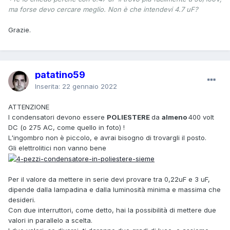
ma forse devo cercare meglio. Non è che intendevi 4.7 uF?
Grazie.
patatino59
Inserita:
22 gennaio 2022
ATTENZIONE
I condensatori devono essere
POLIESTERE
da
almeno
400 volt
DC (o 275 AC, come quello in foto) !
L'ingombro non è piccolo, e avrai bisogno di trovargli il posto.
Gli elettrolitici non vanno bene
Per il valore da mettere in serie devi provare tra 0,22uF e 3 uF,
dipende dalla lampadina e dalla luminosità minima e massima che
desideri.
Con due interruttori, come detto, hai la possibilità di mettere due
valori in parallelo a scelta.