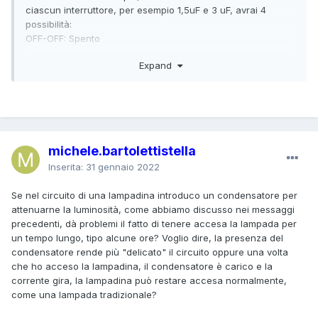
ciascun interruttore, per esempio 1,5uF e 3 uF, avrai 4
possibilità:
OFF-OFF: Spento
ON -OFF: 1,5
Expand
OFF-ON: 3
ON-ON: 4,5
michele.bartolettistella
Inserita:
31 gennaio 2022
Se nel circuito di una lampadina introduco un condensatore per
attenuarne la luminosità, come abbiamo discusso nei messaggi
precedenti, dà problemi il fatto di tenere accesa la lampada per
un tempo lungo, tipo alcune ore? Voglio dire, la presenza del
condensatore rende più "delicato" il circuito oppure una volta
che ho acceso la lampadina, il condensatore è carico e la
corrente gira, la lampadina può restare accesa normalmente,
come una lampada tradizionale?