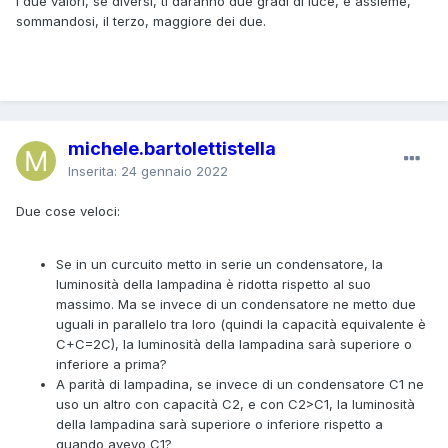
I due valori, se diversi, ti daranno due gradi di luce, e assieme,
sommandosi, il terzo, maggiore dei due.
michele.bartolettistella
Inserita:
24 gennaio 2022
Due cose veloci:
Se in un curcuito metto in serie un condensatore, la
luminosità della lampadina è ridotta rispetto al suo
massimo. Ma se invece di un condensatore ne metto due
uguali in parallelo tra loro (quindi la capacità equivalente è
C+C=2C), la luminosità della lampadina sarà superiore o
inferiore a prima?
A parità di lampadina, se invece di un condensatore C1 ne
uso un altro con capacità C2, e con C2>C1, la luminosità
della lampadina sarà superiore o inferiore rispetto a
quando avevo C1?