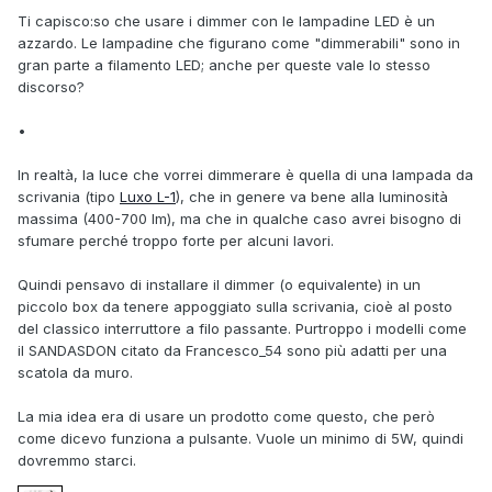
Ti capisco:so che usare i dimmer con le lampadine LED è un
azzardo. Le lampadine che figurano come "dimmerabili" sono in
gran parte a filamento LED; anche per queste vale lo stesso
discorso?
•
In realtà, la luce che vorrei dimmerare è quella di una lampada da
scrivania (tipo
Luxo L-1
), che in genere va bene alla luminosità
massima (400-700 lm), ma che in qualche caso avrei bisogno di
sfumare perché troppo forte per alcuni lavori.
Quindi pensavo di installare il dimmer (o equivalente) in un
piccolo box da tenere appoggiato sulla scrivania, cioè al posto
del classico interruttore a filo passante. Purtroppo i modelli come
il SANDASDON citato da Francesco_54 sono più adatti per una
scatola da muro.
La mia idea era di usare un prodotto come questo, che però
come dicevo funziona a pulsante. Vuole un minimo di 5W, quindi
dovremmo starci.