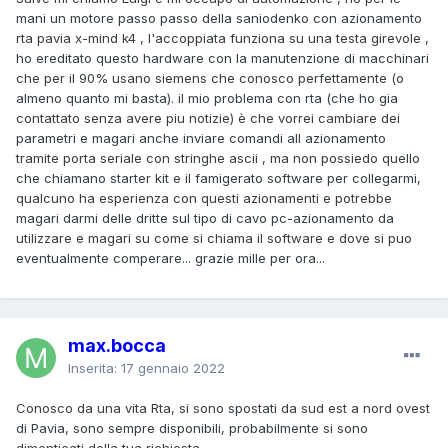
mani un motore passo passo della saniodenko con azionamento
rta pavia x-mind k4 , l'accoppiata funziona su una testa girevole ,
ho ereditato questo hardware con la manutenzione di macchinari
che per il 90% usano siemens che conosco perfettamente (o
almeno quanto mi basta). il mio problema con rta (che ho gia
contattato senza avere piu notizie) è che vorrei cambiare dei
parametri e magari anche inviare comandi all azionamento
tramite porta seriale con stringhe ascii , ma non possiedo quello
che chiamano starter kit e il famigerato software per collegarmi,
qualcuno ha esperienza con questi azionamenti e potrebbe
magari darmi delle dritte sul tipo di cavo pc-azionamento da
utilizzare e magari su come si chiama il software e dove si puo
eventualmente comperare... grazie mille per ora...
max.bocca
Inserita:
17 gennaio 2022
Conosco da una vita Rta, si sono spostati da sud est a nord ovest
di Pavia, sono sempre disponibili, probabilmente si sono
dimenticati della tua richiesta.