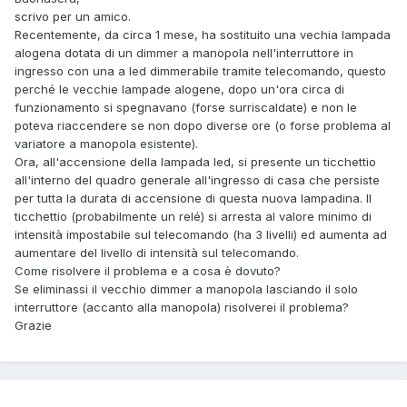
scrivo per un amico.
Recentemente, da circa 1 mese, ha sostituito una vechia lampada
alogena dotata di un dimmer a manopola nell'interruttore in
ingresso con una a led dimmerabile tramite telecomando, questo
perché le vecchie lampade alogene, dopo un'ora circa di
funzionamento si spegnavano (forse surriscaldate) e non le
poteva riaccendere se non dopo diverse ore (o forse problema al
variatore a manopola esistente).
Ora, all'accensione della lampada led, si presente un ticchettio
all'interno del quadro generale all'ingresso di casa che persiste
per tutta la durata di accensione di questa nuova lampadina. Il
ticchettio (probabilmente un relé) si arresta al valore minimo di
intensità impostabile sul telecomando (ha 3 livelli) ed aumenta ad
aumentare del livello di intensità sul telecomando.
Come risolvere il problema e a cosa è dovuto?
Se eliminassi il vecchio dimmer a manopola lasciando il solo
interruttore (accanto alla manopola) risolverei il problema?
Grazie