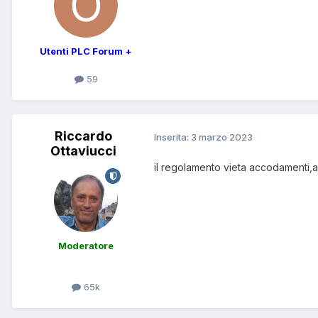
Utenti PLC Forum +
59
Riccardo
Inserita:
3 marzo 2023
Ottaviucci
il regolamento vieta accodamenti,a
Moderatore
65k