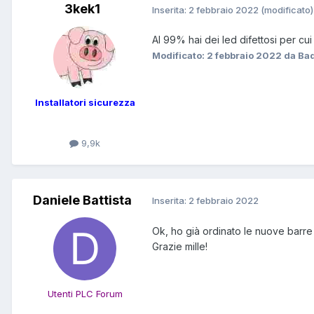
3kek1
Inserita:
2 febbraio 2022
(modificato)
Al 99% hai dei led difettosi per cui
Modificato:
2 febbraio 2022
da Ba
Installatori sicurezza
9,9k
Daniele Battista
Inserita:
2 febbraio 2022
Ok, ho già ordinato le nuove barre 
Grazie mille!
Utenti PLC Forum