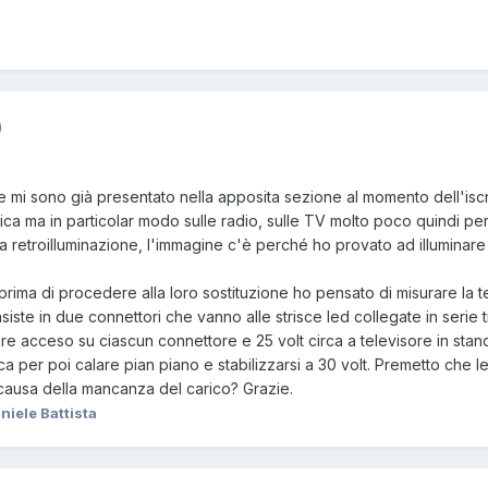
)
e mi sono già presentato nella apposita sezione al momento dell'iscr
nica ma in particolar modo sulle radio, sulle TV molto poco quindi p
la retroilluminazione, l'immagine c'è perché ho provato ad illumina
ima di procedere alla loro sostituzione ho pensato di misurare la te
iste in due connettori che vanno alle strisce led collegate in serie t
isore acceso su ciascun connettore e 25 volt circa a televisore in sta
irca per poi calare pian piano e stabilizzarsi a 30 volt. Premetto ch
 causa della mancanza del carico? Grazie.
niele Battista