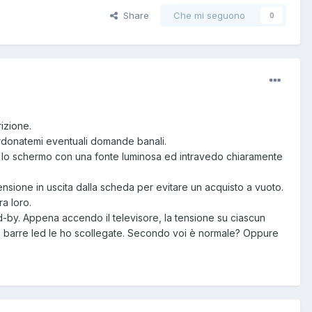
Share
Che mi seguono
0
izione.
erdonatemi eventuali domande banali.
re lo schermo con una fonte luminosa ed intravedo chiaramente
nsione in uscita dalla scheda per evitare un acquisto a vuoto.
ra loro.
nd-by. Appena accendo il televisore, la tensione su ciascun
e le barre led le ho scollegate. Secondo voi è normale? Oppure