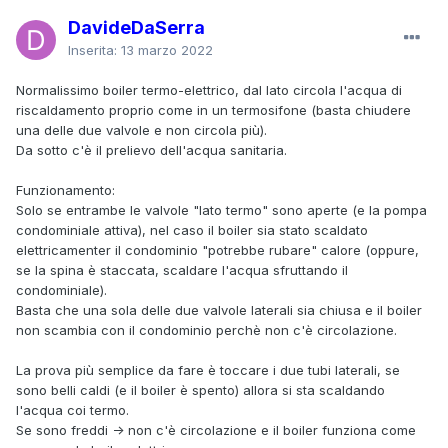
DavideDaSerra
Inserita:
13 marzo 2022
Normalissimo boiler termo-elettrico, dal lato circola l'acqua di
riscaldamento proprio come in un termosifone (basta chiudere
una delle due valvole e non circola più).
Da sotto c'è il prelievo dell'acqua sanitaria.
Funzionamento:
Solo se entrambe le valvole "lato termo" sono aperte (e la pompa
condominiale attiva), nel caso il boiler sia stato scaldato
elettricamenter il condominio "potrebbe rubare" calore (oppure,
se la spina è staccata, scaldare l'acqua sfruttando il
condominiale).
Basta che una sola delle due valvole laterali sia chiusa e il boiler
non scambia con il condominio perchè non c'è circolazione.
La prova più semplice da fare è toccare i due tubi laterali, se
sono belli caldi (e il boiler è spento) allora si sta scaldando
l'acqua coi termo.
Se sono freddi -> non c'è circolazione e il boiler funziona come