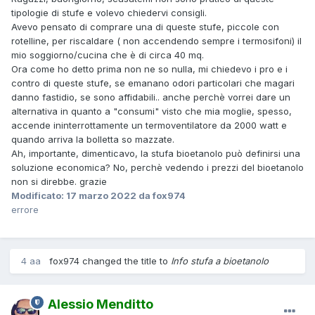
tipologie di stufe e volevo chiedervi consigli.
Avevo pensato di comprare una di queste stufe, piccole con
rotelline, per riscaldare ( non accendendo sempre i termosifoni) il
mio soggiorno/cucina che è di circa 40 mq.
Ora come ho detto prima non ne so nulla, mi chiedevo i pro e i
contro di queste stufe, se emanano odori particolari che magari
danno fastidio, se sono affidabili.. anche perchè vorrei dare un
alternativa in quanto a "consumi" visto che mia moglie, spesso,
accende ininterrottamente un termoventilatore da 2000 watt e
quando arriva la bolletta so mazzate.
Ah, importante, dimenticavo, la stufa bioetanolo può definirsi una
soluzione economica? No, perchè vedendo i prezzi del bioetanolo
non si direbbe. grazie
Modificato:
17 marzo 2022
da fox974
errore
4 aa
fox974 changed the title to
Info stufa a bioetanolo
Alessio Menditto