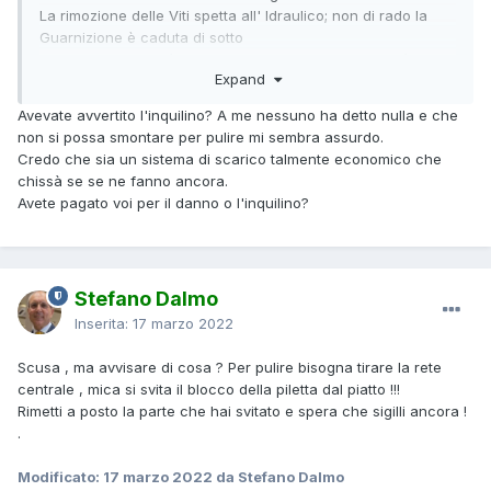
La rimozione delle Viti spetta all' Idraulico; non di rado la
Guarnizione è caduta di sotto
oppure il Sifone si è allontanato, mettendo in difficoltà chi
Expand
non è attrezzato !
Consiglio vivamente di porre le domande "prima di fare
Avevate avvertito l'inquilino? A me nessuno ha detto nulla e che
danni".
non si possa smontare per pulire mi sembra assurdo.
C' è sempre qualcuno disponibile a rispondere a questi
Credo che sia un sistema di scarico talmente economico che
dubbi.
chissà se se ne fanno ancora.
Buona notte !
Avete pagato voi per il danno o l'inquilino?
Stefano Dalmo
Inserita:
17 marzo 2022
Scusa , ma avvisare di cosa ? Per pulire bisogna tirare la rete
centrale , mica si svita il blocco della piletta dal piatto !!!
Rimetti a posto la parte che hai svitato e spera che sigilli ancora !
.
Modificato:
17 marzo 2022
da Stefano Dalmo