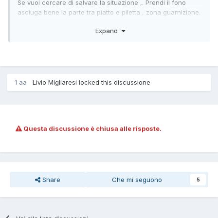
Se vuoi cercare di salvare la situazione ,. Prendi il fono
asciuga bene la parte tra piatto e piletta , zona guarnizione.
Poi metti del silicone tra guarnizione e ceramica del piatto e
Expand
rimetti la sua griglietta avvitando ben tirato il bullone
centrale .
Poi incrocia le dita e aspetta una ventina di giorni per
vedere se la macchia al piano di sotto si stabilizza e
asciughi .
1 aa
Livio Migliaresi locked this discussione
Questa discussione è chiusa alle risposte.
Share
Che mi seguono
5