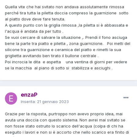
Quella vite che hai svitato non andava assolutamente rimossa
perché tira tutta la piletta doccia compreso la guarnizione sotto
al piatto dove deve fare tenuta.
A questo punto con la griglia rimossa ,la piletta si è abbassata e
l'acqua è andata da per tutto .
Se vuoi cercare di salvare la situazione ,. Prendi il fono asciuga
bene la parte tra piatto e piletta , zona guarnizione. Poi metti del
silicone tra guarnizione e ceramica del piatto e rimetti la sua
griglietta avvitando ben tirato il bullone centrale .
Poi incrocia le dita e aspetta una ventina di giorni per vedere
se la macchia al piano di sotto si stabilizza e asciughi .
enzaP
Inserita:
21 gennaio 2023
Grazie per la risposta, purtroppo non avevo proprio idea, mai
avuta una doccia con questo sistema. Non avrei mai svitato se
non fosse stato ostruito lo scarico dell'acqua (colpa di chi ha
eseguito i lavori e non si è accorto che nello scarico era finito di