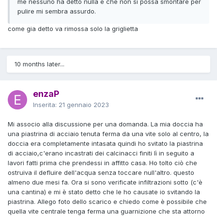
me nessuno ha detto nulla e che non si possa smontare per
pulire mi sembra assurdo.
come gia detto va rimossa solo la griglietta
10 months later...
enzaP
Inserita:
21 gennaio 2023
Mi associo alla discussione per una domanda. La mia doccia ha
una piastrina di acciaio tenuta ferma da una vite solo al centro, la
doccia era completamente intasata quindi ho svitato la piastrina
di acciaio,c'erano incastrati dei calcinacci finiti lì in seguito a
lavori fatti prima che prendessi in affitto casa. Ho tolto ciò che
ostruiva il defluire dell'acqua senza toccare null'altro. questo
almeno due mesi fa. Ora si sono verificate infiltrazioni sotto (c'è
una cantina) e mi è stato detto che le ho causate io svitando la
piastrina. Allego foto dello scarico e chiedo come è possibile che
quella vite centrale tenga ferma una guarnizione che sta attorno