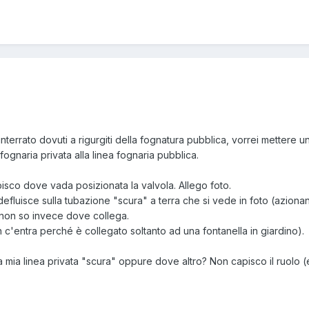
terrato dovuti a rigurgiti della fognatura pubblica, vorrei mettere un
 fognaria privata alla linea fognaria pubblica.
isco dove vada posizionata la valvola. Allego foto.
i defluisce sulla tubazione "scura" a terra che si vede in foto (aziona
o non so invece dove collega.
non c'entra perché è collegato soltanto ad una fontanella in giardino).
a mia linea privata "scura" oppure dove altro? Non capisco il ruolo (