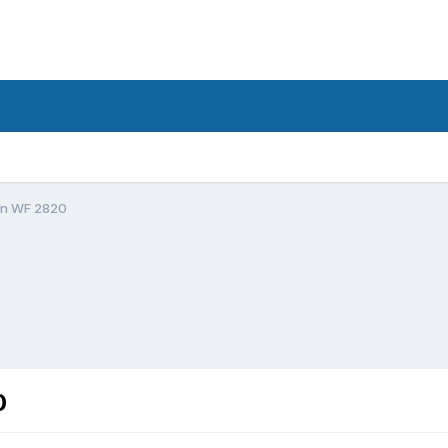
on WF 2820
0