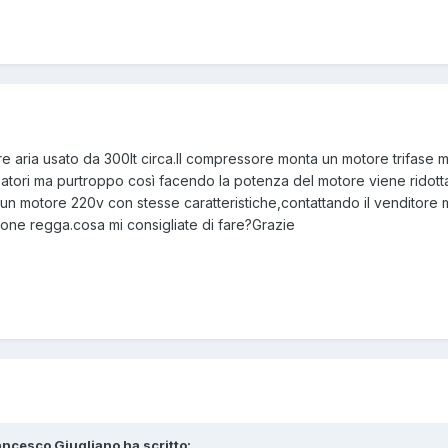
 aria usato da 300lt circa.Il compressore monta un motore trifase 
atori ma purtroppo così facendo la potenza del motore viene ridot
 un motore 220v con stesse caratteristiche,contattando il venditore 
azione regga.cosa mi consigliate di fare?Grazie
rancesco Giugliano ha scritto: