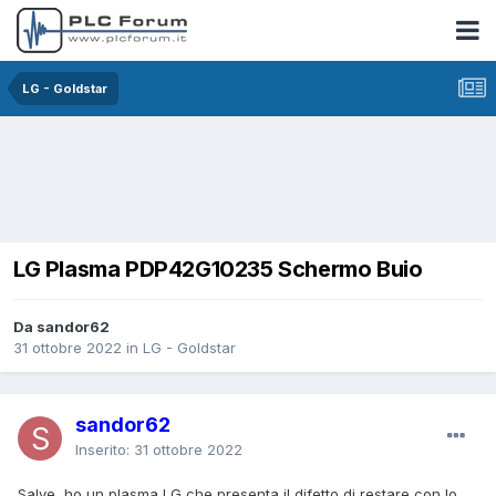
LG - Goldstar
LG Plasma PDP42G10235 Schermo Buio
Da sandor62
31 ottobre 2022
in
LG - Goldstar
sandor62
Inserito:
31 ottobre 2022
Salve, ho un plasma LG che presenta il difetto di restare con lo