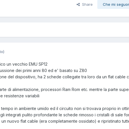
Share
Che mi seguo
to)
mico un vecchio EMU SP12
cussione dei primi anni 80 ed e' basato su Z80
e del dispositivo, ha 2 schede collegate tra loro da un flat cable 
parte di alimentazione, processori Ram Rom etc. mentre la parte supe
 le resistenze variabili
o tempo in ambiente umido ed il circuito non si trovava proprio in ott
gli integrati pulito profondante le schede rimosso i cristalli di sale fo
 un nuovo flat cable (era completamente ossidato) e ripristinato tutt