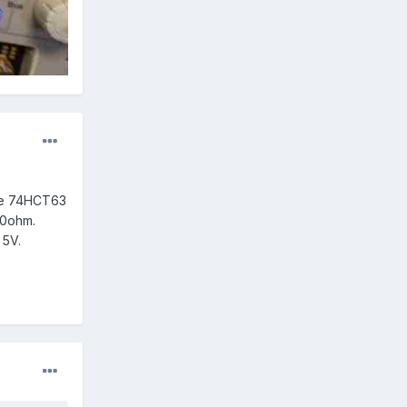
ore 74HCT63
30ohm.
 5V.