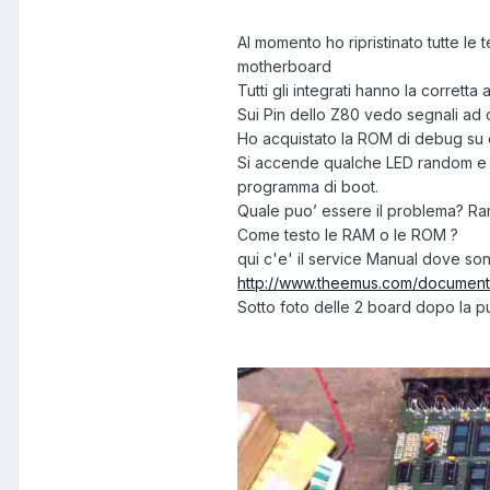
Al momento ho ripristinato tutte le 
motherboard
Tutti gli integrati hanno la corretta
Sui Pin dello Z80 vedo segnali ad
Ho acquistato la ROM di debug su e
Si accende qualche LED random e sul
programma di boot.
Quale puo’ essere il problema? R
Come testo le RAM o le ROM ?
qui c'e' il service Manual dove son
http://www.theemus.com/documenta
Sotto foto delle 2 board dopo la pu