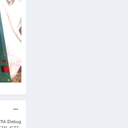
C114 (Debug
T74), IC77