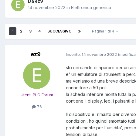
Da ez9
14 novembre 2022
in
Elettronica generica
1
2
3
4
SUCCESSIVO
Pagina 1 di 4
ez9
Inserito:
14 novembre 2022
(modifica
sto cercando di riparare per un a
e' un emulatore di strumenti a per
ma veniamo ad una breve descrizion
connettore a 50 poli
la scheda inferiore monta tutta la 
Utenti PLC Forum
contiene il display, led, i pulsanti e
76
Il dispositivo e' rimasto per divers
condizioni, ho quindi smontato tutti 
probabilmente per l'umidita', preso
tensioni di base.