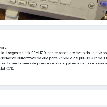
vere.
nulla. Il segnale clock C3MHZ.0, che essendo prelevato da un divis
eriormente bufferizzato da due porte 74S04 e dal pull-up R32 da 3
apacità, vedi come sale piano e se non leggo male neppure arriva a
 del IC78.