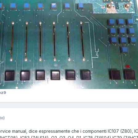
ez9
to)
ervice manual, dice espressamente che i componenti IC107 (Z80), I
74HCT08), IC83 (74LS14), Q2, Q3, Q4, D1, IC78 (74S04) IC79 (74HC