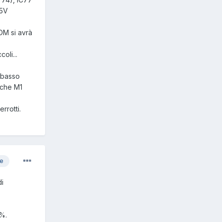
+5V
OM si avrà
oli...
a basso
 che M1
rrotti.
re
di
0%.