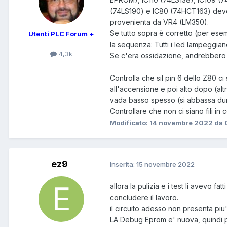
(74LS190) e IC80 (74HCT163) devo
provenienta da VR4 (LM350).
Se tutto sopra è corretto (per ese
Utenti PLC Forum +
la sequenza: Tutti i led lampeggiano 
4,3k
Se c'era ossidazione, andrebbero gu
Controlla che sil pin 6 dello Z80 c
all'accensione e poi alto dopo (alt
vada basso spesso (si abbassa dura
Controllare che non ci siano fili in
Modificato:
14 novembre 2022
da 
ez9
Inserita:
15 novembre 2022
allora la pulizia e i test li avevo fa
concludere il lavoro.
il circuito adesso non presenta piu' 
LA Debug Eprom e' nuova, quindi p