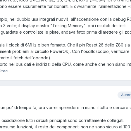
no essere sicuramente funzionanti. E ovviamente l'alimentazione 
mpio, nel dubbio usa integrati nuovi), all'accensione con la debug R
3 volte; il display mostra "Testing Memory"; poi i risultati dei test.
ardate e controllate le piste, andava fatto prima di mettere gli zocc
i sia il clock di 6MHz e ben formato. Che il pin Reset 26 dello Z80 si
rimenti problemi al circuito PowerOk). Con l'oscilloscopio, verificare
nte il fetch dell'opcode).
 corto nel bus dati e indirizzi della CPU, come anche che non siano inte
Ctec
Auto
tti un po' di tempo fa, ora vorrei riprendere in mano il tutto e cercare 
ossidazione tutti i circuiti principali sono correttamente collegati.
resumo funzioni, il resto dei componenti non ne sono sicuro al 10