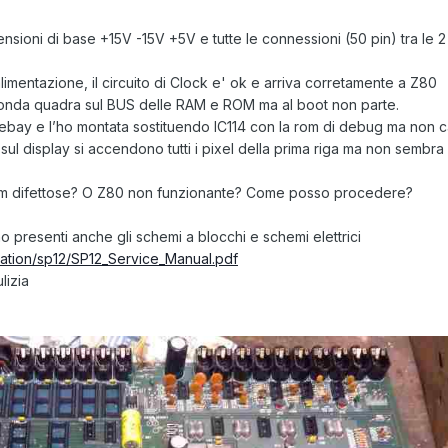
tensioni di base +15V -15V +5V e tutte le connessioni (50 pin) tra le 2
 alimentazione, il circuito di Clock e' ok e arriva corretamente a Z80
 onda quadra sul BUS delle RAM e ROM ma al boot non parte.
bay e l’ho montata sostituendo IC114 con la rom di debug ma non c
 display si accendono tutti i pixel della prima riga ma non sembra c
am difettose? O Z80 non funzionante? Come posso procedere?
o presenti anche gli schemi a blocchi e schemi elettrici
tion/sp12/SP12_Service_Manual.pdf
lizia