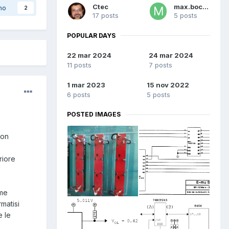
Ctec
max.bocca
no
2
17 posts
5 posts
POPULAR DAYS
22 mar 2024
24 mar 2024
11 posts
7 posts
1 mar 2023
15 nov 2022
6 posts
5 posts
POSTED IMAGES
con
riore
ime
rmatisi
e le