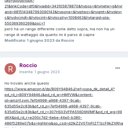
tag=googshopit-
21&linkCode=df0&hvadid=343105878870&hvpos=&hvnetw=g&hvr
and=9815143487993090143&hvpone=&hvptwo=&hvqmt=&hvdev=
c&hvdvcmdl=&hvlocint=&hvlocphy=1008463&hvtargid=pla-
550369360269&psc=1
però ha un range differente come detto sopra, ma non ha un
range di wattaggio da quanto mi è parso di capire
Modificato:
1 giugno 2023
da Roccio
Roccio
Inserita:
1 giugno 2023
Ho trovato anche questo
https://www.amazon.it/dp/B09Y94846J/ref=sspa_dk_detail_4?
pd_rd_i=B09Y94846J&pd_rd_w=HMfVW&content-
id=amzn1.sym.7ef04998-a968-4397-9cab-
635d55e2c83b&pf_rd_p=7ef04998-a968-4397-9cab-
635d55e2c83b&pf_rd_r=307HS03VFPA556D6N1MF&pd_rd_wg=99
d6X&pd_rd_r=e200c7d2-6ebe-44e0-b380-
486f5289e07b&s=lighting&sp_csd=d2lkZ2V0TmFtZT1zcF9kZXRha