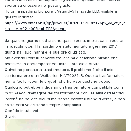
speranza di essere nel posto giusto.
Ho un lampadario
Lightcraft Vegard-5 lampada LED, visibile a
questo indirizzo
https://www.amazon.it/gp/product/B0178BPV16/ref=ppx_yo_dt_b_a
sin_title_o02_s00?ie=UTF8&psc=1
da qualche giorno i led si sono quasi spenti, in pratica si vede un
minuscola luce. Il lampadario è stato montato a gennaio 2017
quindi ha i suoi hanni e le sue ore di utilizzo.
Ma avendo i faretti separati tra loro mi è sembrato strano che
avessero in contemporanea finito il loro ciclo di vita.
Quindi ho pensato al trasformatore. Il problema è che il mio
trasformatore è un Waiberlon HLV70025LB. Questo trasformatore
non è facile reperirlo e quelli che ho visto costano troppo.
Qualcuno potrebbe indicarmi un trasformatore compatibile con il
mio? Allego l'immagine del trasformatore con i relativi dati tecnici.
Perchè ne ho visti alcuni ma hanno caratteristiche diverse, e non
so se certi valori sono sempre compatibili.
Confido in tutti voi
Grazie