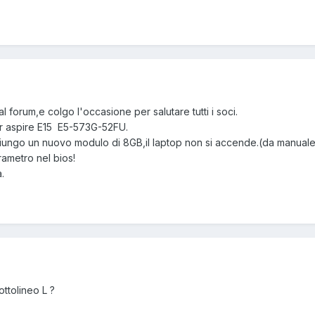
 forum,e colgo l'occasione per salutare tutti i soci.
r aspire E15 E5-573G-52FU.
iungo un nuovo modulo di 8GB,il laptop non si accende.(da manuale
ametro nel bios!
.
ttolineo L ?