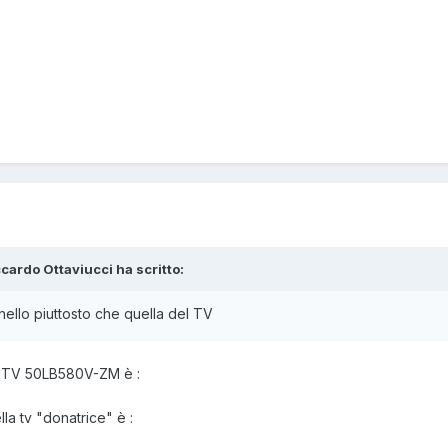
ccardo Ottaviucci ha scritto:
nello piuttosto che quella del TV
mia TV 50LB580V-ZM è
:
lla tv "donatrice" è
: