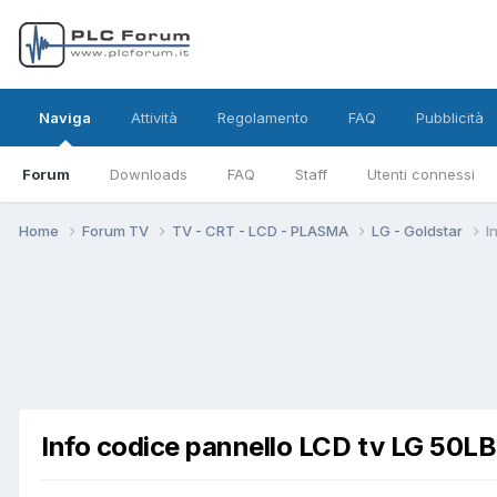
Naviga
Attività
Regolamento
FAQ
Pubblicità
Forum
Downloads
FAQ
Staff
Utenti connessi
Home
Forum TV
TV - CRT - LCD - PLASMA
LG - Goldstar
I
Info codice pannello LCD tv LG 50