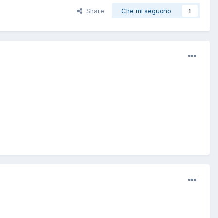
Share
Che mi seguono
1