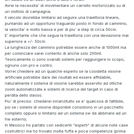
Avrei la necessita' di movimentare un carrello mortorizzato su di
un viottolo di campagna;
Il veicolo dovrebbe limitarsi ad seguire una traiettoria lineare,
puntando ad un opportuno traguardo posto in fondo al cammino,
la velocita' e molto bassa e per di piu' a step di circa 50cm.
E' importante che che segua la traiettoria con una deviazione mai
superiore a +/- 50cm.
La lunghezza del cammino potrebbe essere anche di 1000mt ma
per cominciare sarei contento di anche solo 200mt.
Teoricamente ci sono svariati sistemi per raggiungere lo scopo,
ognuno con pro e contro.
Vorrei chiedere ad un qualche esperto se la cosidetta visione
artificiale potrebbe dare dei risultati ed essere affidabile,
naturalmente il sistema di visione sarebbe asservito ad ottiche
zoom automatizzate e sistemi di ricerca del target in caso di
perdita dello stesso.
Piu' di preciso chiederei innanzitutto se e' qualcosa di fattibile,
poi se i sistemi di visione disponibili consistono in un pacchetto
completo oppure si limitano ad un sistema sw da abbinare ad un
hw esterno;
In Messico ho parlato con sedicenti "esperti" di alcune note case
costruttrici ma ho trovato molta fuffa e poca competenza (prima