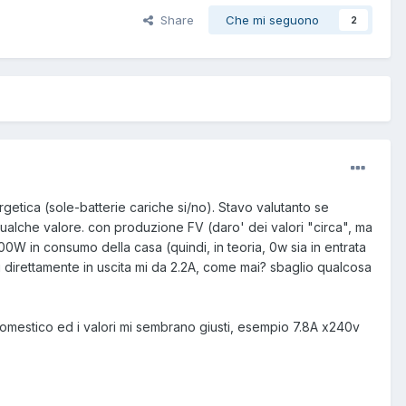
Share
Che mi seguono
2
getica (sole-batterie cariche si/no). Stavo valutanto se
ualche valore. con produzione FV (daro' dei valori "circa", ma
W in consumo della casa (quindi, in teoria, 0w sia in entrata
vi direttamente in uscita mi da 2.2A, come mai? sbaglio qualcosa
domestico ed i valori mi sembrano giusti, esempio 7.8A x240v