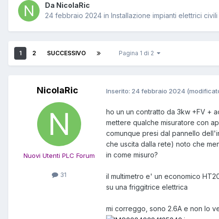
Da NicolaRic
24 febbraio 2024
in
Installazione impianti elettrici civili
1
2
SUCCESSIVO
Pagina 1 di 2
NicolaRic
Inserito:
24 febbraio 2024
(modificat
ho un un contratto da 3kw +FV + acc
mettere qualche misuratore con app
comunque presi dal pannello dell'i
che uscita dalla rete) noto che men
in come misuro?
Nuovi Utenti PLC Forum
31
il multimetro e' un economico HT20
su una friggitrice elettrica
mi correggo, sono 2.6A e non lo ve