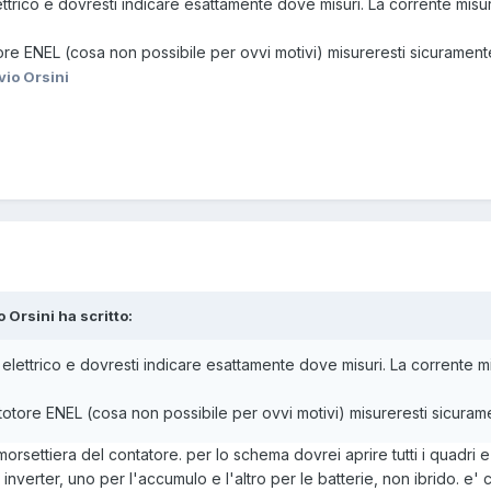
trico e dovresti indicare esattamente dove misuri. La corrente mis
otore ENEL (cosa non possibile per ovvi motivi) misureresti sicurament
vio Orsini
o Orsini ha scritto:
ettrico e dovresti indicare esattamente dove misuri. La corrente m
ontotore ENEL (cosa non possibile per ovvi motivi) misureresti sicuram
 morsettiera del contatore. per lo schema dovrei aprire tutti i quadri 
nverter, uno per l'accumulo e l'altro per le batterie, non ibrido. e'