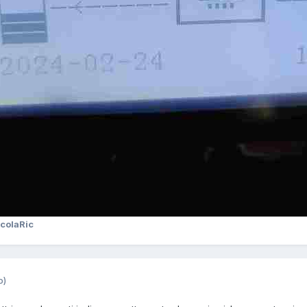
colaRic
o)