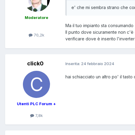
e' che mi sembra strano che con
Moderatore
Ma il tuo impianto sta consumando e
Il punto dove sicuramente non c'è 
70,2k
verificare dove è inserito l'invert
click0
Inserita:
24 febbraio 2024
hai schiacciato un altro po' il tasto
Utenti PLC Forum +
7,8k