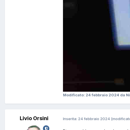
Modificato:
24 febbraio 2024
da Ni
Livio Orsini
Inserita:
24 febbraio 2024
(modificat