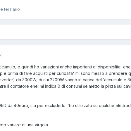
 e terziario
o)
umulo, e quindi ho variazioni anche importanti di disponibilita' ener
 e prima di fare acquisti per curiosita' mi sono messo a prendere q
nverter) da 3000W, di cui 2200W vanno in carica dell'accumulo e 800
tre il contatore enel mi indica 0 di consumi se metto la pinza sui ca
6D da 40euro, ma per escluderlo l'ho utilizzato su qualche elettro
do variare di una virgola