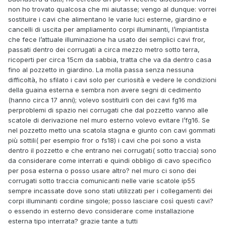
non ho trovato qualcosa che mi aiutasse; vengo al dunque: vorrei
sostituire i cavi che alimentano le varie luci esterne, giardino e
cancelli di uscita per ampliamento corpi illuminanti, l’impiantista
che fece l’attuale illuminazione ha usato dei semplici cavi fror,
passati dentro dei corrugati a circa mezzo metro sotto terra,
ricoperti per circa 15cm da sabbia, tratta che va da dentro casa
fino al pozzetto in giardino. La molla passa senza nessuna
difficoltà, ho sfilato i cavi solo per curiosità e vedere le condizioni
della guaina esterna e sembra non avere segni di cedimento
(hanno circa 17 anni); volevo sostituirli con dei cavi fg16 ma
perproblemi di spazio nei corrugati che dal pozzetto vanno alle
scatole di derivazione nel muro esterno volevo evitare l’fg16. Se
nel pozzetto metto una scatola stagna e giunto con cavi gommati
più sottili( per esempio fror o fs18) i cavi che poi sono a vista
dentro il pozzetto e che entrano nei corrugati( sotto traccia) sono
da considerare come interrati e quindi obbligo di cavo specifico
per posa esterna o posso usare altro? nel muro ci sono dei
corrugati sotto traccia comunicanti nelle varie scatole ip55
sempre incassate dove sono stati utilizzati per i collegamenti dei
corpi illuminanti cordine singole; posso lasciare così questi cavi?
o essendo in esterno devo considerare come installazione
esterna tipo interrata? grazie tante a tutti